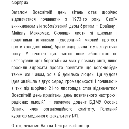
сюрприз.
Загалом Всесвітній день вітань став щорічно
відзначатися починаючи з 1973-го року. Своїм
виникненням він зобов’язаний двом братам – Брайану і
Майклу Маккомак. Склавши листи зі щирими і
привітними вітаннями (своєрідний мирний протест
проти холодної війни), брати відправили їх у всі куточки
світу. У текстах цих листів вони абсолютно не
нав’язували ідеї боротьби за мир у всьому світі, лише
просили адресата просто привітати ще кого-небудь
таким же чином, хоча б декілька людей. Ця чудова
ідея знайшла відгук серед громадськості і починаючи
з тих пір щорічно 21-го листопада став відзначатися
Всесвітній день привітань, день позитивного настрою і
радісних емоцій,” – зазначає доцент БДМУ Оксана
Оліник, член організаційного комітету, Головний
куратор медичного факультету №1.
Отож, чекаємо Вас на Театральній площі.