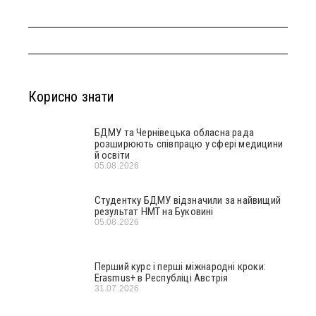
Корисно знати
БДМУ та Чернівецька обласна рада
розширюють співпрацю у сфері медицини
й освіти
05.08.2026
Студентку БДМУ відзначили за найвищий
результат НМТ на Буковині
05.08.2026
Перший курс і перші міжнародні кроки:
Erasmus+ в Республіці Австрія
31.07.2026