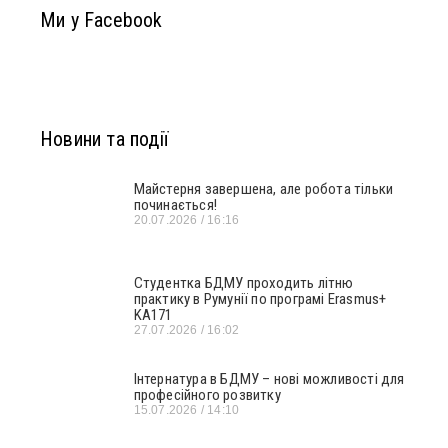
Ми у Facebook
Новини та події
Майстерня завершена, але робота тільки
починається!
20.07.2026
16:16
Студентка БДМУ проходить літню
практику в Румунії по програмі Erasmus+
KA171
27.07.2026
16:02
Інтернатура в БДМУ – нові можливості для
професійного розвитку
15.07.2026
14:10