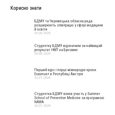
Корисно знати
БДМУ та Чернівецька обласна рада
розширюють співпрацю у сфері медицини
й освіти
05.08.2026
Студентку БДМУ відзначили за найвищий
результат НМТ на Буковині
05.08.2026
Перший курс і перші міжнародні кроки:
Erasmus+ в Республіці Австрія
31.07.2026
Студентка БДМУ взяла участь у Summer
School of Preventive Medicine за програмою
NAWA
30.07.2026