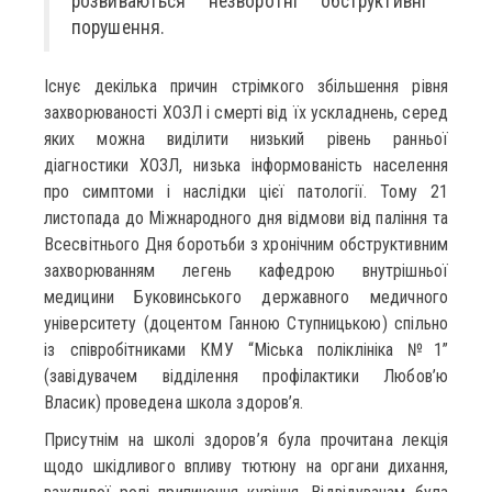
розвиваються незворотні обструктивні
порушення.
Існує декілька причин стрімкого збільшення рівня
захворюваності ХОЗЛ і смерті від їх ускладнень, серед
яких можна виділити низький рівень ранньої
діагностики ХОЗЛ, низька інформованість населення
про симптоми і наслідки цієї патології. Тому 21
листопада до Міжнародного дня відмови від паління та
Всесвітнього Дня боротьби з хронічним обструктивним
захворюванням легень кафедрою внутрішньої
медицини Буковинського державного медичного
університету (доцентом Ганною Ступницькою) спільно
із співробітниками КМУ “Міська поліклініка №1”
(завідувачем відділення профілактики Любов’ю
Власик) проведена школа здоров’я.
Присутнім на школі здоров’я була прочитана лекція
щодо шкідливого впливу тютюну на органи дихання,