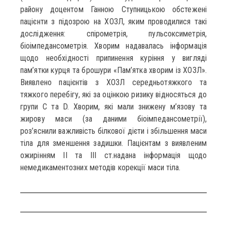
району доцентом Ганною Ступницькою обстежені
пацієнти з підозрою на ХОЗЛ, яким проводилися такі
дослідження: спірометрія, пульсоксиметрія,
біоімпедансометрія. Хворим надавалась інформація
щодо необхідності припинення куріння у вигляді
пам’ятки курця та брошури «Пам’ятка хворим із ХОЗЛ».
Виявлено пацієнтів з ХОЗЛ середньотяжкого та
тяжкого перебігу, які за оцінкою ризику відносяться до
групи С та D. Хворим, які мали знижену м’язову та
жирову маси (за даними біоімпедансометрії),
роз’яснили важливість білкової дієти і збільшення маси
тіла для зменшення задишки. Пацієнтам з виявленим
ожирінням ІІ та ІІІ ст.надана інформація щодо
немедикаментозних методів корекції маси тіла.