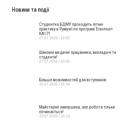
Новини та події
Студентка БДМУ проходить літню
практику в Румунії по програмі Erasmus+
KA171
27.07.2026
16:02
Шановні медичні працівники, викладачі та
студенти!
27.07.2026
10:48
Більше можливостей для вступників
20.07.2026
15:49
Майстерня завершена, але робота тільки
починається!
20.07.2026
16:16