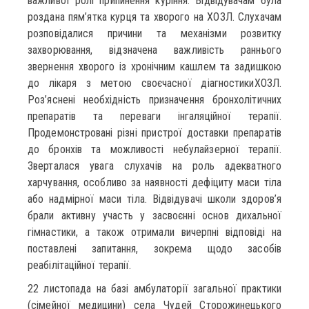
важливої ролі припинення куріння. Відвідувачам була
роздана пям’ятка курця та хворого на ХОЗЛ. Слухачам
розповідалися причини та механізми розвитку
захворювання, відзначена важливість раннього
звернення хворого із хронічним кашлем та задишкою
до лікаря з метою своєчасної діагностикиХОЗЛ.
Роз’яснені необхідність призначення бронхолітичних
препаратів та переваги інгаляційної терапії.
Продемонстровані різні пристрої доставки препаратів
до бронхів та можливості небулайзерної терапії.
Зверталася увага слухачів на роль адекватного
харчування, особливо за наявності дефіциту маси тіла
або надмірної маси тіла. Відвідувачі школи здоров’я
брали активну участь у засвоєнні основ дихальної
гімнастики, а також отримали вичерпні відповіді на
поставлені запитання, зокрема щодо засобів
реабілітаційної терапії.
22 листопада на базі амбулаторії загальної практики
(сімейної медицини) села Чудей Сторожинецького