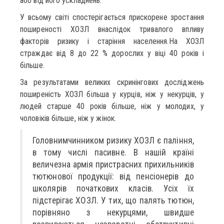
або від його ускладнень.
У всьому світі спостерігається прискорене зростання
поширеності ХОЗЛ внаслідок тривалого впливу
факторів ризику і старіння населення.На ХОЗЛ
страждає від 8 до 22 % дорослих у віці 40 років і
більше.
За результатами великих скринінгових досліджень
поширеність ХОЗЛ більша у курців, ніж у некурців, у
людей старше 40 років більше, ніж у молодих, у
чоловіків більше, ніж у жінок.
Головнимчинником ризику ХОЗЛ є паління,
в тому числі пасивне. В нашій країні
величезна армія пристрасних прихильників
тютюнової продукції: від пенсіонерів до
школярів початкових класів. Усіх їх
підстерігає ХОЗЛ. У тих, що палять тютюн,
порівняно з некурцями, швидше