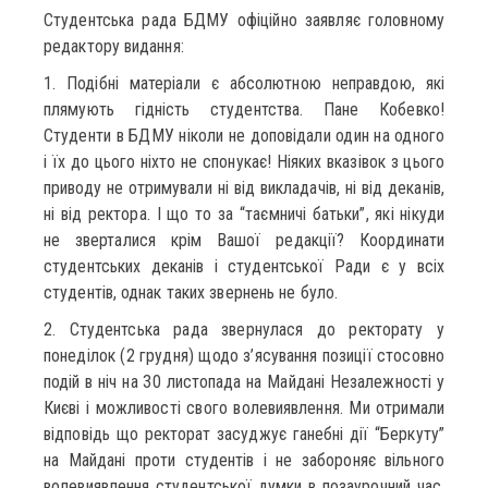
Студентська рада БДМУ офіційно заявляє головному
редактору видання:
1. Подібні матеріали є абсолютною неправдою, які
плямують гідність студентства. Пане Кобевко!
Студенти в БДМУ ніколи не доповідали один на одного
і їх до цього ніхто не спонукає! Ніяких вказівок з цього
приводу не отримували ні від викладачів, ні від деканів,
ні від ректора. І що то за “таємничі батьки”, які нікуди
не зверталися крім Вашої редакції? Координати
студентських деканів і студентської Ради є у всіх
студентів, однак таких звернень не було.
2. Студентська рада звернулася до ректорату у
понеділок (2 грудня) щодо з’ясування позиції стосовно
подій в ніч на 30 листопада на Майдані Незалежності у
Києві і можливості свого волевиявлення. Ми отримали
відповідь що ректорат засуджує ганебні дії “Беркуту”
на Майдані проти студентів і не забороняє вільного
волевиявлення студентської думки в позаурочний час.