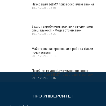
Науковцям БДМУ присвоєно вчені звання
15.07.2026
16:06
Захист виробничої практики студентами
спеціальності «Медсестринство»
10.07.2026
16:22
Майстерня завершена, але робота тільки
починається!
20.07.2026
16:16
Перейняття досвіду румунських колег
студенткою БДМУ по програмі Erasmus+
29.07.2026
15:02
ПРО УНІВЕРСИТЕТ