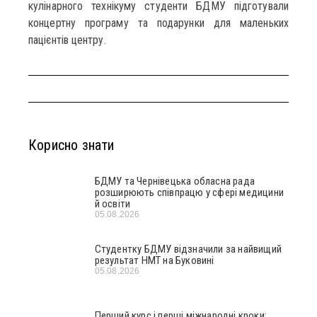
кулінарного технікуму студенти БДМУ підготували
концертну програму та подарунки для маленьких
пацієнтів центру.
Корисно знати
БДМУ та Чернівецька обласна рада
розширюють співпрацю у сфері медицини
й освіти
05.08.2026
Студентку БДМУ відзначили за найвищий
результат НМТ на Буковині
05.08.2026
Перший курс і перші міжнародні кроки: