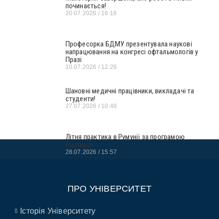
починається!
20.07.2026
16:16
Професорка БДМУ презентувала наукові
напрацювання на конгресі офтальмологів у
Празі
10.07.2026
12:26
Шановні медичні працівники, викладачі та
студенти!
27.07.2026
10:48
Літня практика в Румунії за програмою
Erasmus+
28.07.2026
15:57
ПРО УНІВЕРСИТЕТ
Історія Університету