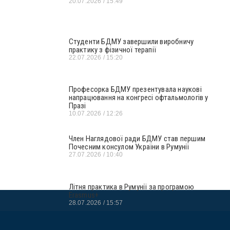
20.07.2026
15:49
Студенти БДМУ завершили виробничу
практику з фізичної терапії
22.07.2026
15:20
Професорка БДМУ презентувала наукові
напрацювання на конгресі офтальмологів у
Празі
10.07.2026
12:26
Член Наглядової ради БДМУ став першим
Почесним консулом України в Румунії
27.07.2026
10:40
Літня практика в Румунії за програмою
Erasmus+
28.07.2026
15:57