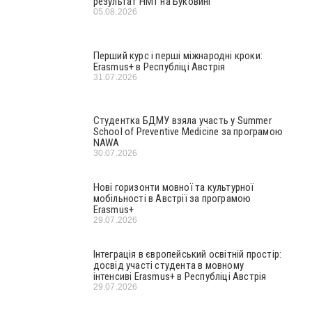
результат НМТ на Буковині
05.08.2026
Перший курс і перші міжнародні кроки:
Erasmus+ в Республіці Австрія
31.07.2026
Студентка БДМУ взяла участь у Summer
School of Preventive Medicine за програмою
NAWA
30.07.2026
Нові горизонти мовної та культурної
мобільності в Австрії за програмою
Erasmus+
29.07.2026
Інтеграція в європейський освітній простір:
досвід участі студента в мовному
інтенсиві Erasmus+ в Республіці Австрія
29.07.2026