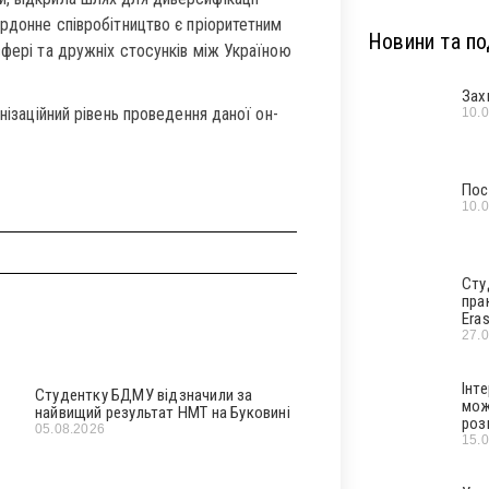
ордонне співробітництво є пріоритетним
Новини та под
сфері та дружніх стосунків між Україною
Зах
нізаційний рівень проведення даної он-
10.
Пос
10.
Сту
пра
Era
27.
Інт
Студентку БДМУ відзначили за
мож
найвищий результат НМТ на Буковині
роз
05.08.2026
15.