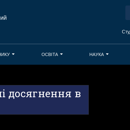
ний
Сту
НИКУ
ОСВІТА
НАУКА
ні досягнення в