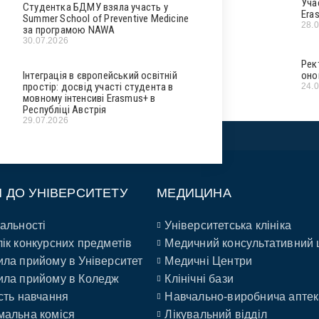
Уча
Студентка БДМУ взяла участь у
Era
Summer School of Preventive Medicine
28.
за програмою NAWA
30.07.2026
Рек
Інтеграція в європейський освітній
оно
простір: досвід участі студента в
24.
мовному інтенсиві Erasmus+ в
Республіці Австрія
29.07.2026
П ДО УНІВЕРСИТЕТУ
МЕДИЦИНА
альності
Університетська клініка
ік конкурсних предметів
Медичний консультативний 
ла прийому в Університет
Медичні Центри
ла прийому в Коледж
Клінічні бази
сть навчання
Навчально-виробнича аптек
альна коміся
Лікувальний відділ