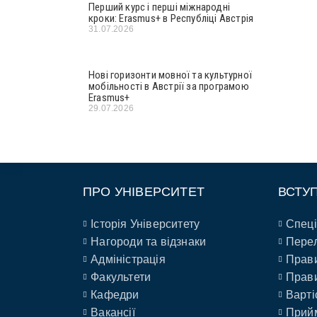
Перший курс і перші міжнародні
кроки: Erasmus+ в Республіці Австрія
31.07.2026
Нові горизонти мовної та культурної
мобільності в Австрії за програмою
Erasmus+
29.07.2026
ПРО УНІВЕРСИТЕТ
ВСТУ
Історія Університету
Спеці
Нагороди та відзнаки
Перел
Адміністрація
Прави
Факультети
Прави
Кафедри
Варті
Вакансії
Прийм