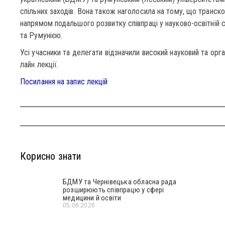
спільних заходів. Вона також наголосила на тому, що транск
напрямом подальшого розвитку співпраці у науково-освітній 
та Румунією.
Усі учасники та делегати відзначили високий науковий та орга
лайн лекції.
Посилання на запис лекцій
Корисно знати
БДМУ та Чернівецька обласна рада
розширюють співпрацю у сфері
медицини й освіти
05.08.2026