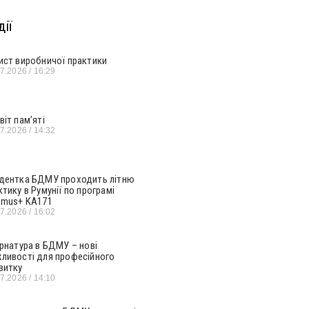
ії
ист виробничої практики
07.2026
16:29
віт пам’яті
07.2026
14:32
дентка БДМУ проходить літню
ктику в Румунії по програмі
smus+ KA171
07.2026
16:02
ернатура в БДМУ – нові
ливості для професійного
витку
07.2026
14:10