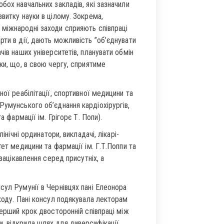
бох навчальних закладів, які зазначили
витку науки в цілому. Зокрема,
 міжнародні заходи сприяють співпраці
рти в дії, дають можливість ”об’єднувати
чів наших університетів, планувати обмін
ки, що, в свою чергу, сприятиме
ної реабілітації, спортивної медицини та
Румунського об’єднання кардіохірургів,
а фармації ім. Грігорє Т. Попи).
інічні ординатори, викладачі, лікарі-
ет медицини та фармації ім. Г.Т.Поппи та
 зацікавлення серед присутніх, а
сул Румунії в Чернівцях пані Елеонора
ходу. Пані консул подякувала лекторам
перший крок двосторонній співпраці між
, відкрила шлях для диверсифікації