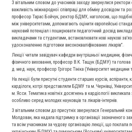
З вітальним словом до учасників заходу звернулися ректори о
важливість міжнародної співпраці для обміну досвідом та роз
професор Тарас Бойчук, ректор БДМУ, наголосив, що подібні
між університетами, допомагають оцінити європейські станда
науковий потенціал і поширювати педагогічний досвід виклада
викладачами та студентами, встановлювати нові наукові зв’яз
удосконаленню підготовки висококваліфікованих лікарів”.
Лекції читали завідувач кафедри внутрішньої медицини, фізич
фізичного виховання, професор В.К. Тащук (БДМУ) та голова 
д. мед. наук, професор Грігорє Тініка (Університет медицини т
На лекції були присутні студенти старших курсів, аспіранти, кл
карділоги, котрі представляли БДМУ та м. Чернівці, Університ
м. Ясси. Тематика новітніх досягнень в кардіології викликала
особливо серед молодих науковців та лікарів-інтернів.
З вітальним словом до присутніх звернулася Генеральний кон
Молдован, яка надала підтримку в організації зазначеного за
та всім учасникам за чудову організацію лекції, що поклала 
українським (БДМУ) та румунським (Ясським) університетами