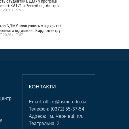
сть студентки БДМУ у програмі
smus+ KA171 в Республіці Австрія
07.2026
15:51
тор БДМУ взяв участь у відкритті
вленого відділення Кардіоцентру
07.2026
17:07
КОНТАКТИ
центр
Email:
office@bsmu.edu.ua
Телефон:
(0372) 55-37-54
Адреса: : м. Чернівці, пл.
а
Театральна, 2