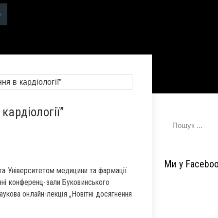
кардіології”
Ми у Facebo
 та Університетом медицини та фармації
щенні конференц-зали Буковинського
укова онлайн-лекція „Новітні досягнення