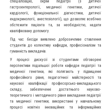
спеціалізацію, окрім педіатрії (з дитячої
гастроентерології, медичної генетики, дитячої
кардіології, функціональної діагностики, дитячої
ендокринології, анестезіології), що дозволяє всебічно
обстежити пацієнта та, за необхідністю, надати
кваліфіковану допомогу.
Під час бесіди виявлено доброзичливе ставлення
студентів до колективу кафедри, професіоналізм та
гуманність викладачів.
У процесі дискусії зі студентами обговорені
перспективи подальшої роботи кафедри педіатрії та
медичної генетики, які полягають у підвищенні
професійного рівня, педагогічної майстерності та
наукової кваліфікації професорсько-викладацького
складу, забезпеченні достатнього науково-
теоретичного і методичного рівня викладання педіатрії
та медичної генетики; використанні у навчальному
процесі новітніх інноваційних та інформаційних