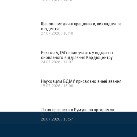
Шановні медичні працівники, викладачі та
студенти!
27.07.2026
10:48
Ректор БДМУ взяв участь у відкритті
оновленого відділення Кардіоцентру
24.07.2026
17:07
Науковцям БДМУ присвоєно вчені звання
15.07.2026
16:06
Літня практика в Румунії за програмою
Erasmus+
28.07.2026
15:57