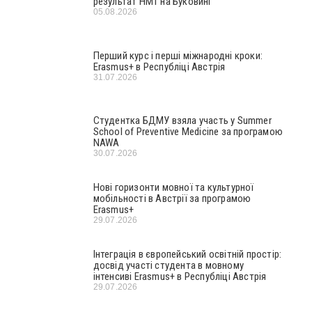
результат НМТ на Буковині
05.08.2026
Перший курс і перші міжнародні кроки:
Erasmus+ в Республіці Австрія
31.07.2026
Студентка БДМУ взяла участь у Summer
School of Preventive Medicine за програмою
NAWA
30.07.2026
Нові горизонти мовної та культурної
мобільності в Австрії за програмою
Erasmus+
29.07.2026
Інтеграція в європейський освітній простір:
досвід участі студента в мовному
інтенсиві Erasmus+ в Республіці Австрія
29.07.2026