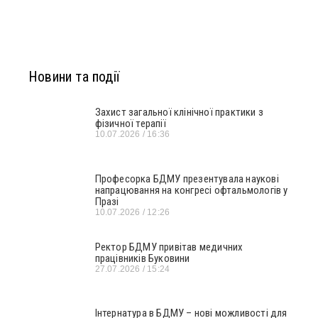
Новини та події
Захист загальної клінічної практики з
фізичної терапії
10.07.2026
16:36
Професорка БДМУ презентувала наукові
напрацювання на конгресі офтальмологів у
Празі
10.07.2026
12:26
Ректор БДМУ привітав медичних
працівників Буковини
27.07.2026
15:24
Інтернатура в БДМУ – нові можливості для