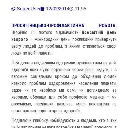
Super User
12/02/2014
11:55
ПРОСВІТНИЦЬКО-ПРОФІЛАКТИЧНА РОБОТА.
Щорічно 11 лютого відзначають
Всесвітній день
хворого
– міжнародний день, покликаний привернути
увагу людей до проблем, з якими стикаються хворі
люди по всій планеті.
Цей день є свідченням підтримки суспільством людей,
здоров’я яких було порушено через різні недуги, і є
вагомим соціальним кроком до об’єднання людей
навколо проблем оздоровлення населення планети,
адже чи то хворіємо ми самі, чи доглядаємо за
хворими, обравши для себе професію медика, – ми
розуміємо, наскільки важлива місія покладена на
персонал закладів охорони здоров’я.
Поділяючи глибоку небайдужість з людьми, хто з тих
чи інших причин недуги потребує медичної допомоги, а