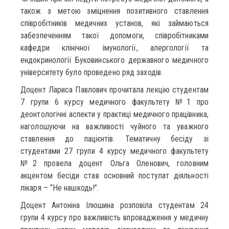
також з метою зміцнення позитивного ставлення
співробітників медичних установ, які займаються
забезпеченням такої допомоги, співробітниками
кафедри клінічної імунології, алергології та
ендокринології Буковинського державного медичного
університету було проведено ряд заходів.
Доцент Лариса Павлович прочитала лекцію студентам
7 групи 6 курсу медичного факультету №1 про
деонтологічні аспекти у практиці медичного працівника,
наголошуючи на важливості чуйного та уважного
ставлення до пацієнтів. Тематичну бесіду зі
студентами 27 групи 4 курсу медичного факультету
№2 провела доцент Ольга Оленович, головним
акцентом бесіди став основний постулат діяльності
лікаря – “Не нашкодь!”.
Доцент Антоніна Ілюшина розповіла студентам 24
групи 4 курсу про важливість впровадження у медичну