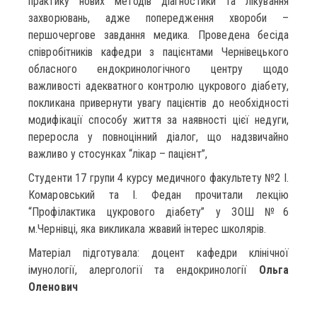
практику нових методів діагностики та лікування
захворювань, адже попередження хвороби –
першочергове завдання медика. Проведена бесіда
співробітників кафедри з пацієнтами Чернівецького
обласного ендокринологічного центру щодо
важливості адекватного контролю цукрового діабету,
покликана привернути увагу пацієнтів до необхідності
модифікації способу життя за наявності цієї недуги,
переросла у повноцінний діалог, що надзвичайно
важливо у стосунках “лікар – пацієнт”,
Cтуденти 17 групи 4 курсу медичного факультету №2 І.
Комаровський та І. Федан прочитали лекцію
“Профілактика цукрового діабету” у ЗОШ №6
м.Чернівці, яка викликала жвавий інтерес школярів.
Матеріал підготувала: доцент кафедри клінічної
імунології, алергології та ендокринології
Ольга
Оленович