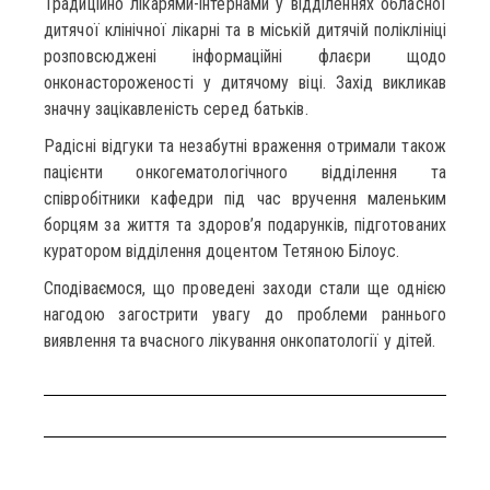
Традиційно лікарями-інтернами у відділеннях обласної
дитячої клінічної лікарні та в міській дитячій поліклініці
розповсюджені інформаційні флаєри щодо
онконастороженості у дитячому віці. Захід викликав
значну зацікавленість серед батьків.
Радісні відгуки та незабутні враження отримали також
пацієнти онкогематологічного відділення та
співробітники кафедри під час вручення маленьким
борцям за життя та здоров’я подарунків, підготованих
куратором відділення доцентом Тетяною Білоус.
Сподіваємося, що проведені заходи стали ще однією
нагодою загострити увагу до проблеми раннього
виявлення та вчасного лікування онкопатології у дітей.