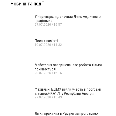
Новини та події
У Чернівцях відзначили День медичного
працівника
27.07.2026
15:57
Посвіт пам’яті
10.07.2026
14:32
Майстерня завершена, але робота тільки
починається!
20.07.2026
16:16
Фахівчині БДМУ взяли участь в програмі
Erasmus+ KA171 у Республіці Австрія
27.07.2026
15:43
Літня практика в Румунії за програмою