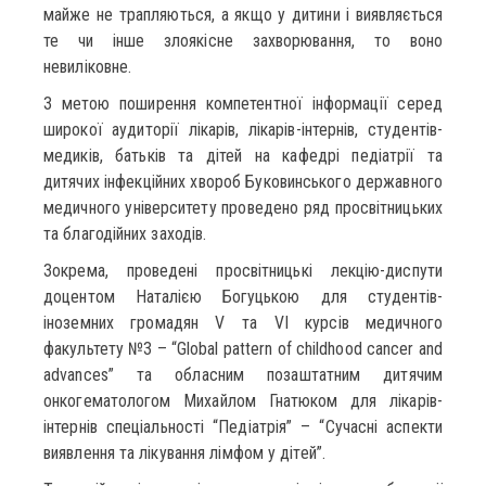
майже не трапляються, а якщо у дитини і виявляється
те чи інше злоякісне захворювання, то воно
невиліковне.
З метою поширення компетентної інформації серед
широкої аудиторії лікарів, лікарів-інтернів, студентів-
медиків, батьків та дітей на кафедрі педіатрії та
дитячих інфекційних хвороб Буковинського державного
медичного університету проведено ряд просвітницьких
та благодійних заходів.
Зокрема, проведені просвітницькі лекцію-диспути
доцентом Наталією Богуцькою для студентів-
іноземних громадян V та VI курсів медичного
факультету №3 – “Global pattern of childhood cancer and
advances” та обласним позаштатним дитячим
онкогематологом Михайлом Гнатюком для лікарів-
інтернів спеціальності “Педіатрія” – “Сучасні аспекти
виявлення та лікування лімфом у дітей”.