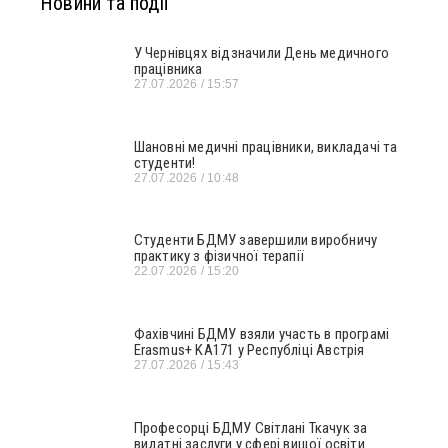
Новини та події
У Чернівцях відзначили День медичного
працівника
27.07.2026
15:57
Шановні медичні працівники, викладачі та
студенти!
27.07.2026
10:48
Студенти БДМУ завершили виробничу
практику з фізичної терапії
22.07.2026
15:20
Фахівчині БДМУ взяли участь в програмі
Erasmus+ KA171 у Республіці Австрія
27.07.2026
15:43
Професорці БДМУ Світлані Ткачук за
видатні заслуги у сфері вищої освіти