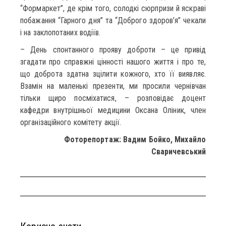
“Формаркет”, де крім того, солодкі сюрпризи й яскраві
побажання “Гарного дня” та “Доброго здоров’я” чекали
і на заклопотаних водіїв.
– День спонтанного прояву доброти – це привід
згадати про справжні цінності нашого життя і про те,
що доброта здатна зцілити кожного, хто її виявляє.
Взамін на маленькі презенти, ми просили чернівчан
тільки щиро посміхатися, – розповідає доцент
кафедри внутрішньої медицини Оксана Оліник, член
організаційного комітету акції.
Фоторепортаж: Вадим Бойко, Михайло
Сваричевський