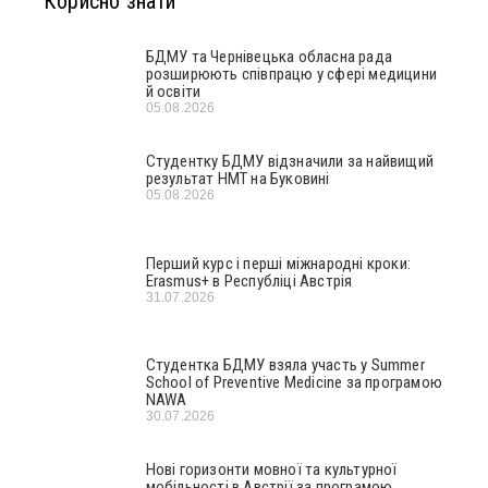
Корисно знати
БДМУ та Чернівецька обласна рада
розширюють співпрацю у сфері медицини
й освіти
05.08.2026
Студентку БДМУ відзначили за найвищий
результат НМТ на Буковині
05.08.2026
Перший курс і перші міжнародні кроки:
Erasmus+ в Республіці Австрія
31.07.2026
Студентка БДМУ взяла участь у Summer
School of Preventive Medicine за програмою
NAWA
30.07.2026
Нові горизонти мовної та культурної
мобільності в Австрії за програмою