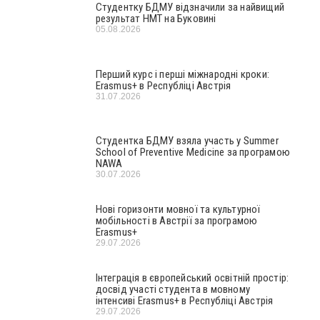
Студентку БДМУ відзначили за найвищий
результат НМТ на Буковині
05.08.2026
Перший курс і перші міжнародні кроки:
Erasmus+ в Республіці Австрія
31.07.2026
Студентка БДМУ взяла участь у Summer
School of Preventive Medicine за програмою
NAWA
30.07.2026
Нові горизонти мовної та культурної
мобільності в Австрії за програмою
Erasmus+
29.07.2026
Інтеграція в європейський освітній простір:
досвід участі студента в мовному
інтенсиві Erasmus+ в Республіці Австрія
29.07.2026