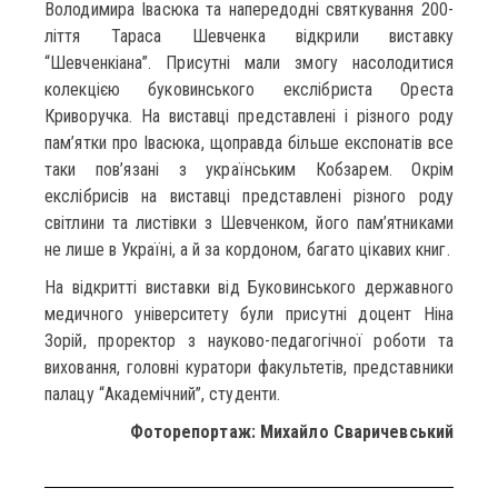
Володимира Івасюка та напередодні святкування 200-
ліття Тараса Шевченка відкрили виставку
“Шевченкіана”. Присутні мали змогу насолодитися
колекцією буковинського екслібриста Ореста
Криворучка. На виставці представлені і різного роду
пам’ятки про Івасюка, щоправда більше експонатів все
таки пов’язані з українським Кобзарем. Окрім
екслібрисів на виставці представлені різного роду
світлини та листівки з Шевченком, його пам’ятниками
не лише в Україні, а й за кордоном, багато цікавих книг.
На відкритті виставки від Буковинського державного
медичного університету були присутні доцент Ніна
Зорій, проректор з науково-педагогічної роботи та
виховання, головні куратори факультетів, представники
палацу “Академічний”, студенти.
Фоторепортаж: Михайло Сваричевський