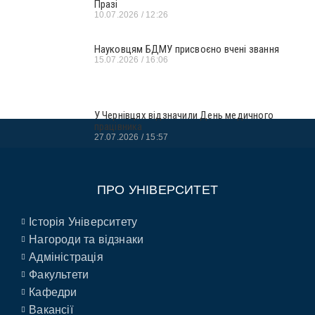
Празі
10.07.2026
12:26
Науковцям БДМУ присвоєно вчені звання
15.07.2026
16:06
У Чернівцях відзначили День медичного
працівника
27.07.2026
15:57
ПРО УНІВЕРСИТЕТ
Історія Університету
Нагороди та відзнаки
Адміністрація
Факультети
Кафедри
Вакансії