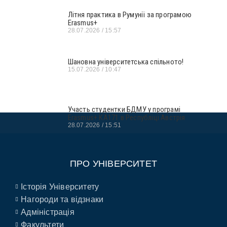
Літня практика в Румунії за програмою
Erasmus+
28.07.2026
15:57
Шановна університетська спільното!
15.07.2026
10:47
Участь студентки БДМУ у програмі
Erasmus+ KA171 в Республіці Австрія
28.07.2026
15:51
ПРО УНІВЕРСИТЕТ
Історія Університету
Нагороди та відзнаки
Адміністрація
Факультети