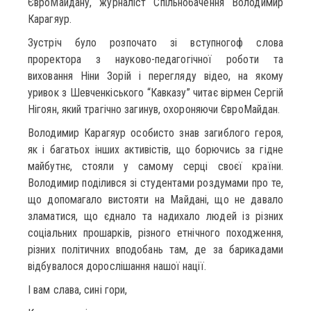
ЄвроМайдану, журналіст Спільнобачення Володимир
Карагяур.
Зустріч було розпочато зі вступногоф слова
проректора з науково-педагогічної роботи та
виховання Ніни Зорій і перегляду відео, на якому
уривок з Шевченкіського “Кавказу” читає вірмен Сергій
Нігоян, який трагічно загинув, охороняючи ЄвроМайдан.
Володимир Карагяур особисто знав загиблого героя,
як і багатьох інших активістів, що борючись за гідне
майбутнє, стояли у самому серці своєї країни.
Володимир поділився зі студентами роздумами про те,
що допомагало вистояти на Майдані, що не давало
зламатися, що єднало та надихало людей із різних
соціальних прошарків, різного етнічного походження,
різних політичних вподобань там, де за барикадами
відбувалося дорослішання нашої нації.
І вам слава, сині гори,