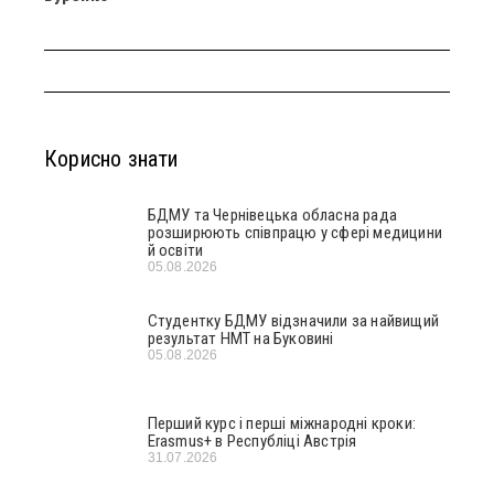
Корисно знати
БДМУ та Чернівецька обласна рада
розширюють співпрацю у сфері медицини
й освіти
05.08.2026
Студентку БДМУ відзначили за найвищий
результат НМТ на Буковині
05.08.2026
Перший курс і перші міжнародні кроки:
Erasmus+ в Республіці Австрія
31.07.2026