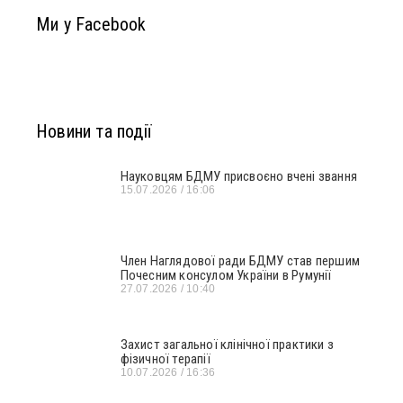
Ми у Facebook
Новини та події
Науковцям БДМУ присвоєно вчені звання
15.07.2026
16:06
Член Наглядової ради БДМУ став першим
Почесним консулом України в Румунії
27.07.2026
10:40
Захист загальної клінічної практики з
фізичної терапії
10.07.2026
16:36