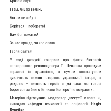
Кригою окуті.
І вам, лицарі великі,
Богом не забуті.
Борітеся – поборете!
Вам бог помагає!
За вас правда, за вас слава
І воля святая!
У ході дискусії говорили про факти біографії
нескоренного революціонера Т. Шевченка, проводячи
паралелі із сучасністю, з сумом констатували
циклічність важких сторінок української історії, з
радістю – наявність героїв в усі часи, які готові
боротися за благо Вітчизни. Бо герої не вмирають…
Матеріал підготувала: модератор дискусії, к.політ. н.,
викладач кафедри психології та соціології
Надія
Бурейко