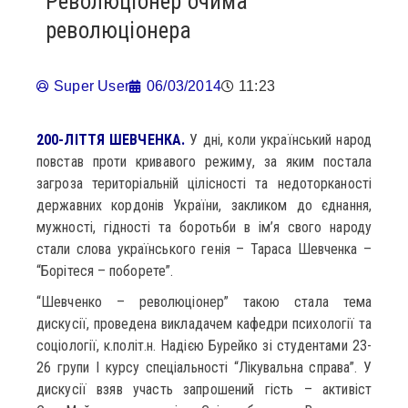
Революціонер очима
революціонера
Super User
06/03/2014
11:23
200-ЛІТТЯ ШЕВЧЕНКА.
У дні, коли український народ
повстав проти кривавого режиму, за яким постала
загроза територіальній цілісності та недоторканості
державних кордонів України, закликом до єднання,
мужності, гідності та боротьби в ім’я свого народу
стали слова українського генія – Тараса Шевченка –
“Борітеся – поборете”.
“Шевченко – революціонер” такою стала тема
дискусії, проведена викладачем кафедри психології та
соціології, к.політ.н. Надією Бурейко зі студентами 23-
26 групи І курсу спеціальності “Лікувальна справа”. У
дискусії взяв участь запрошений гість – активіст