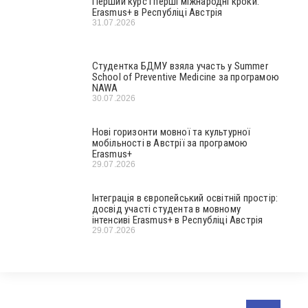
Перший курс і перші міжнародні кроки:
Erasmus+ в Республіці Австрія
31.07.2026
Студентка БДМУ взяла участь у Summer
School of Preventive Medicine за програмою
NAWA
30.07.2026
Нові горизонти мовної та культурної
мобільності в Австрії за програмою
Erasmus+
29.07.2026
Інтеграція в європейський освітній простір:
досвід участі студента в мовному
інтенсиві Erasmus+ в Республіці Австрія
29.07.2026