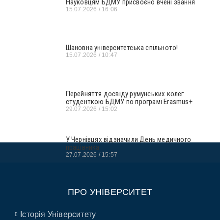
Науковцям БДМУ присвоєно вчені звання
15.07.2026
16:06
Шановна університетська спільното!
15.07.2026
10:47
Перейняття досвіду румунських колег
студенткою БДМУ по програмі Erasmus+
29.07.2026
15:02
У Чернівцях відзначили День медичного
працівника
27.07.2026
15:57
ПРО УНІВЕРСИТЕТ
Історія Університету