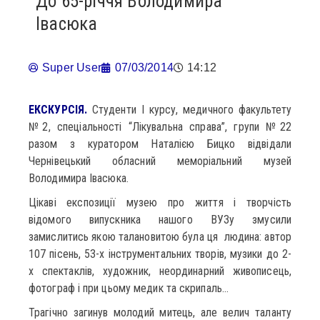
До 65-річчя Володимира
Івасюка
Super User
07/03/2014
14:12
ЕКСКУРСІЯ.
Студенти І курсу, медичного факультету
№2, спеціальності “Лікувальна справа”, групи №22
разом з куратором Наталією Бицко відвідали
Чернівецький обласний меморіальний музей
Володимира Івасюка.
Цікаві експозиції музею про життя і творчість
відомого випускника нашого ВУЗу змусили
замислитись якою талановитою була ця людина: автор
107 пісень, 53-х інструментальних творів, музики до 2-
х спектаклів, художник, неординарний живописець,
фотограф і при цьому медик та скрипаль…
Трагічно загинув молодий митець, але велич таланту