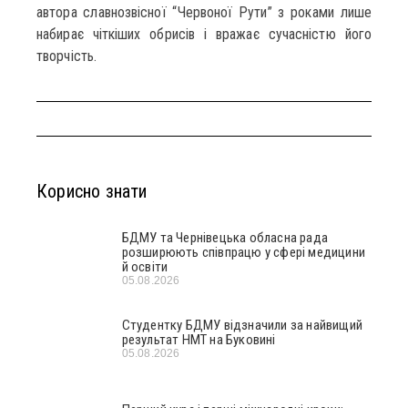
автора славнозвісної “Червоної Рути” з роками лише
набирає чіткіших обрисів і вражає сучасністю його
творчість.
Корисно знати
БДМУ та Чернівецька обласна рада
розширюють співпрацю у сфері медицини
й освіти
05.08.2026
Студентку БДМУ відзначили за найвищий
результат НМТ на Буковині
05.08.2026