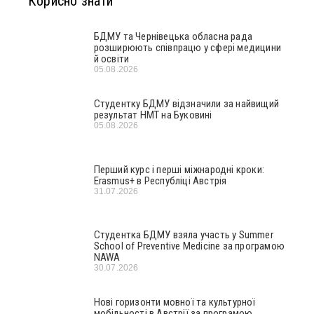
Корисно знати
БДМУ та Чернівецька обласна рада
розширюють співпрацю у сфері медицини
й освіти
05.08.2026
Студентку БДМУ відзначили за найвищий
результат НМТ на Буковині
05.08.2026
Перший курс і перші міжнародні кроки:
Erasmus+ в Республіці Австрія
31.07.2026
Студентка БДМУ взяла участь у Summer
School of Preventive Medicine за програмою
NAWA
30.07.2026
Нові горизонти мовної та культурної
мобільності в Австрії за програмою