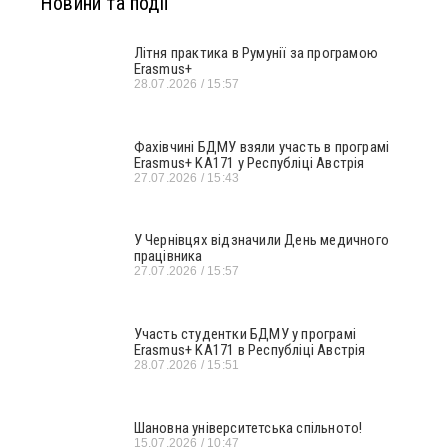
Новини та події
Літня практика в Румунії за програмою
Erasmus+
28.07.2026
15:57
Фахівчині БДМУ взяли участь в програмі
Erasmus+ KA171 у Республіці Австрія
27.07.2026
15:43
У Чернівцях відзначили День медичного
працівника
27.07.2026
15:57
Участь студентки БДМУ у програмі
Erasmus+ KA171 в Республіці Австрія
28.07.2026
15:51
Шановна університетська спільното!
15.07.2026
10:47