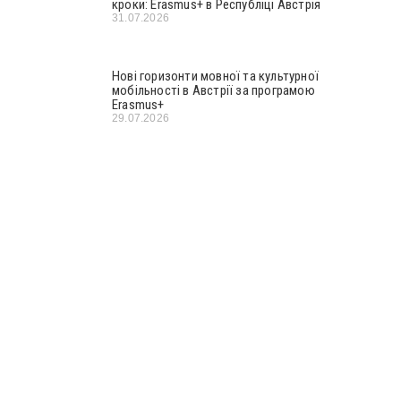
кроки: Erasmus+ в Республіці Австрія
31.07.2026
Нові горизонти мовної та культурної
мобільності в Австрії за програмою
Erasmus+
29.07.2026