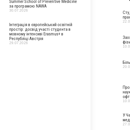
Summer School of Preventive Medicine
за програмою NAWA
30.07.2026
Сту
пра
22.
Інтеграція в європейський освітній
простір: досвід участі студента в
мовному інтенсиві Erasmus+ в
Зах
Республіці Австрія
фіз
29.07.2026
10.
Біл
20.
Про
нау
офт
10.
У Ч
мед
27.