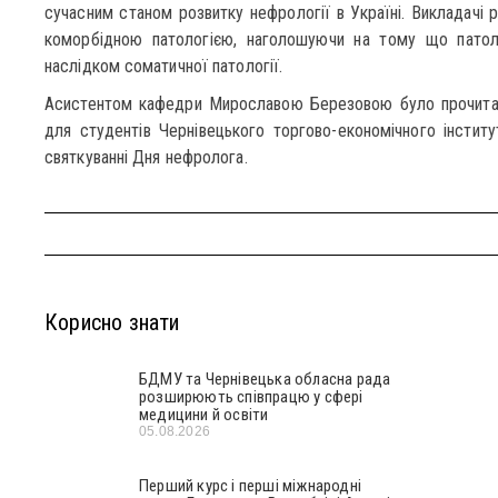
сучасним станом розвитку нефрології в Україні. Викладачі р
коморбідною патологією, наголошуючи на тому що патол
наслідком соматичної патології.
Асистентом кафедри Мирославою Березовою було прочитано
для студентів Чернівецького торгово-економічного інстит
святкуванні Дня нефролога.
Корисно знати
БДМУ та Чернівецька обласна рада
розширюють співпрацю у сфері
медицини й освіти
05.08.2026
Перший курс і перші міжнародні