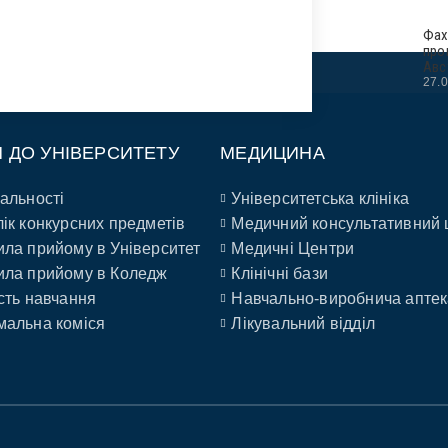
Фах
про
Авс
27.
П ДО УНІВЕРСИТЕТУ
МЕДИЦИНА
альності
Університетська клініка
ік конкурсних предметів
Медичний консультативний 
ла прийому в Університет
Медичні Центри
ла прийому в Коледж
Клінічні бази
сть навчання
Навчально-виробнича аптек
альна коміся
Лікувальний відділ