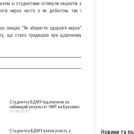
азом зі студентами оглянули пацієнтів з
огія нирок часто є як дебютом, так і
 лекцію “Як зберегти здоров’я нирок”
уту, що стало традицією при щорічному
Студентку БДМУ відзначили за
найвищий результат НМТ на Буковині
05.08.2026
Студентка БДМУ взяла участь у
Новини та под