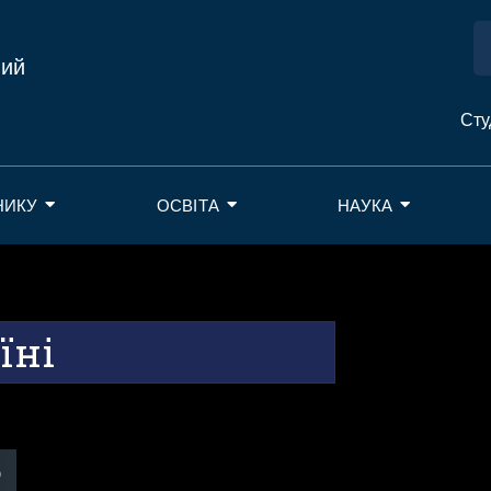
ний
Сту
НИКУ
ОСВІТА
НАУКА
їні