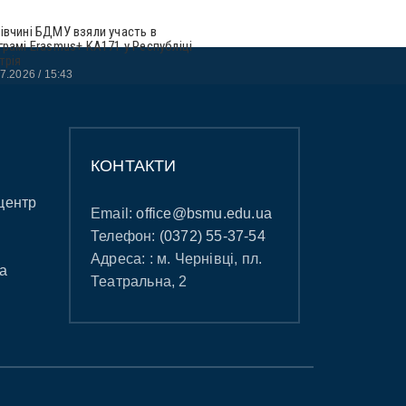
івчині БДМУ взяли участь в
грамі Erasmus+ KA171 у Республіці
трія
07.2026
15:43
КОНТАКТИ
центр
Email:
office@bsmu.edu.ua
Телефон:
(0372) 55-37-54
Адреса: : м. Чернівці, пл.
а
Театральна, 2