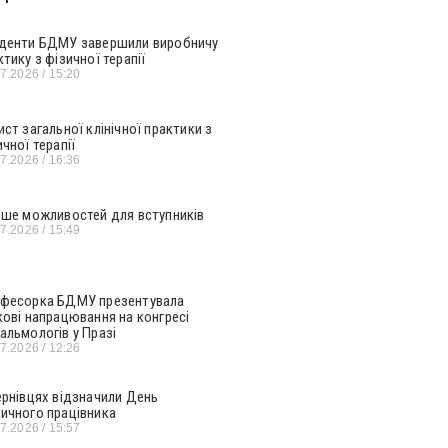
денти БДМУ завершили виробничу
ктику з фізичної терапії
07.2026
15:20
ист загальної клінічної практики з
ичної терапії
07.2026
16:36
ьше можливостей для вступників
07.2026
15:49
фесорка БДМУ презентувала
кові напрацювання на конгресі
альмологів у Празі
07.2026
12:26
ернівцях відзначили День
ичного працівника
07.2026
15:57