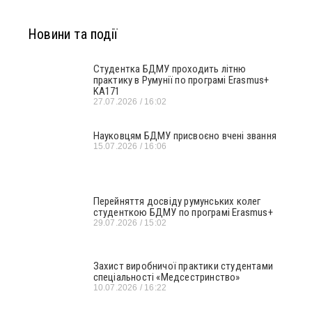
Новини та події
Студентка БДМУ проходить літню
практику в Румунії по програмі Erasmus+
KA171
27.07.2026
16:02
Науковцям БДМУ присвоєно вчені звання
15.07.2026
16:06
Перейняття досвіду румунських колег
студенткою БДМУ по програмі Erasmus+
29.07.2026
15:02
Захист виробничої практики студентами
спеціальності «Медсестринство»
10.07.2026
16:22