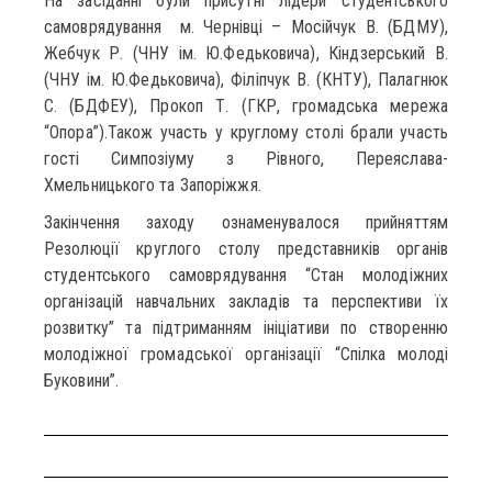
На засіданні були присутні лідери студентського
самоврядування м. Чернівці – Мосійчук В. (БДМУ),
Жебчук Р. (ЧНУ ім. Ю.Федьковича), Кіндзерський В.
(ЧНУ ім. Ю.Федьковича), Філіпчук В. (КНТУ), Палагнюк
С. (БДФЕУ), Прокоп Т. (ГКР, громадська мережа
“Опора”).Також участь у круглому столі брали участь
гості Симпозіуму з Рівного, Переяслава-
Хмельницького та Запоріжжя.
Закінчення заходу ознаменувалося прийняттям
Резолюції круглого столу представників органів
студентського самоврядування “Стан молодіжних
організацій навчальних закладів та перспективи їх
розвитку” та підтриманням ініціативи по створенню
молодіжної громадської організації “Спілка молоді
Буковини”.