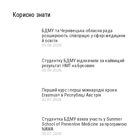
Корисно знати
БДМУ та Чернівецька обласна рада
розширюють співпрацю у сфері медицини
й освіти
05.08.2026
Студентку БДМУ відзначили за найвищий
результат НМТ на Буковині
05.08.2026
Перший курс і перші міжнародні кроки:
Erasmus+ в Республіці Австрія
31.07.2026
Студентка БДМУ взяла участь у Summer
School of Preventive Medicine за програмою
NAWA
30.07.2026