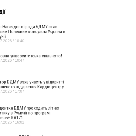
ії
н Наглядової ради БДМУ став
шим Почесним консулом України в
унії
07.2026
10:40
овна університетська спільното!
07.2026
10:47
тор БДМУ взяв участь у відкритті
вленого відділення Кардіоцентру
07.2026
17:07
дентка БДМУ проходить літню
ктику в Румунії по програмі
smus+ KA171
07.2026
16:02