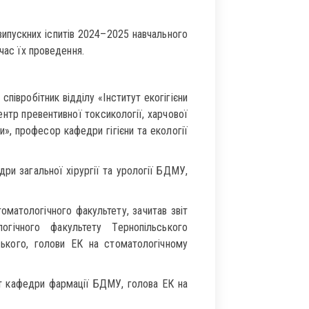
ускних іспитів 2024–2025 навчального
час їх проведення.
співробітник відділу «Інститут екогігієни
ентр превентивної токсикології, харчової
и», професор кафедри гігієни та екології
и загальної хірургії та урології БДМУ,
оматологічного факультету, зачитав звіт
огічного факультету Тернопільського
вського, голови ЕК на стоматологічному
т кафедри фармації БДМУ, голова ЕК на