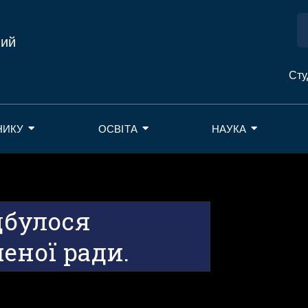
ний
Сту
НИКУ
ОСВІТА
НАУКА
дбулося
еної ради.