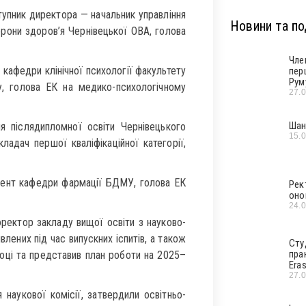
ступник директора — начальник управління
Новини та под
рони здоров’я Чернівецької ОВА, голова
Чле
 кафедри клінічної психології факультету
пер
Рум
у, голова ЕК на медико-психологічному
27.
Шан
я післядипломної освіти Чернівецького
15.
адач першої кваліфікаційної категорії,
цент кафедри фармації БДМУ, голова ЕК
Рек
оно
24.
ректор закладу вищої освіти з науково-
влених під час випускних іспитів, а також
Сту
пра
оці та представив план роботи на 2025–
Era
27.
кової комісії, затвердили освітньо-