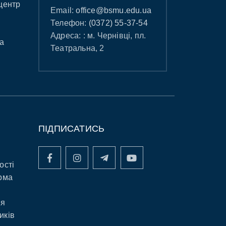
центр
Email:
office@bsmu.edu.ua
Телефон:
(0372) 55-37-54
Адреса: : м. Чернівці, пл.
а
Театральна, 2
ПІДПИСАТИСЬ
ості
рма
ня
иків