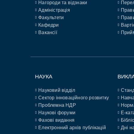
Нагороди та відзнаки
Перел
Адміністрація
Прави
Факультети
Прави
Кафедри
Варті
Вакансії
Прийм
НАУКА
ВИКЛ
Науковий відділ
Станд
Сектор інноваційного розвитку
Навча
Проблемна НДР
Норм
Наукові форуми
E-кат
Фахові видання
Біблі
Електронний архів публікацій
Дні н