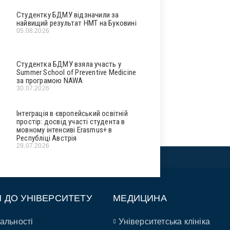
Студентку БДМУ відзначили за
найвищий результат НМТ на Буковині
05.08.2026
Студентка БДМУ взяла участь у
Summer School of Preventive Medicine
за програмою NAWA
30.07.2026
Інтеграція в європейський освітній
простір: досвід участі студента в
мовному інтенсиві Erasmus+ в
Республіці Австрія
29.07.2026
П ДО УНІВЕРСИТЕТУ
МЕДИЦИНА
альності
Університетська клініка