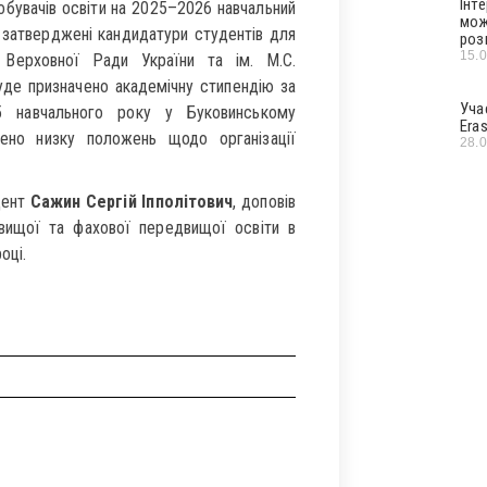
Інт
добувачів освіти на 2025–2026 навчальний
мож
и затверджені кандидатури студентів для
роз
15.
, Верховної Ради України та ім. М.С.
буде призначено академічну стипендію за
Уча
5 навчального року у Буковинському
Era
лено низку положень щодо організації
28.
ент
Сажин Сергій Іпполітович
, доповів
вищої та фахової передвищої освіти в
оці.