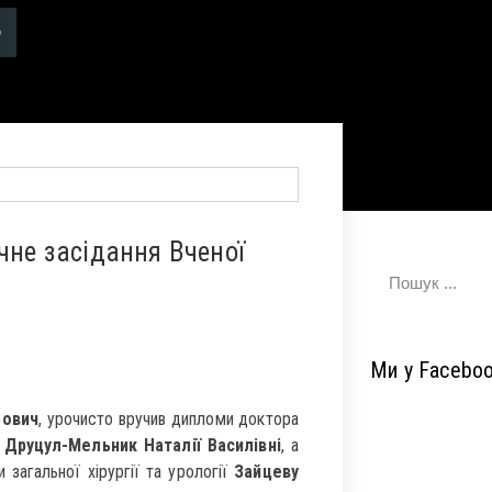
чне засідання Вченої
Ми у Facebo
ьович
, урочисто вручив дипломи доктора
,
Друцул-Мельник Наталії Василівні
, а
загальної хірургії та урології
Зайцеву