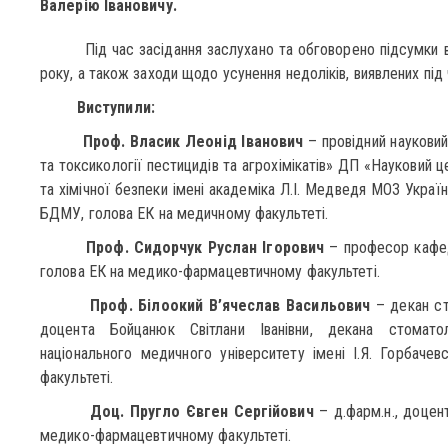
Валерію Івановичу.
Під час засідання заслухано та обговорено підсумки вип
року, а також заходи щодо усунення недоліків, виявлених під 
Виступили:
Проф. Власик Леонід Іванович
– провідний науковий 
та токсикології пестицидів та агрохімікатів» ДП «Науковий ц
та хімічної безпеки імені академіка Л.І. Медведя МОЗ Україн
БДМУ, голова ЕК на медичному факультеті.
Проф. Сидорчук Руслан Ігорович
– професор кафедр
голова ЕК на медико-фармацевтичному факультеті.
Проф. Білоокий В’ячеслав Васильович
– декан ст
доцента Бойцанюк Світлани Іванівни, декана стоматол
національного медичного університету імені І.Я. Горбаче
факультеті.
Доц. Пругло Євген Сергійович
– д.фарм.н., доцен
медико-фармацевтичному факультеті.