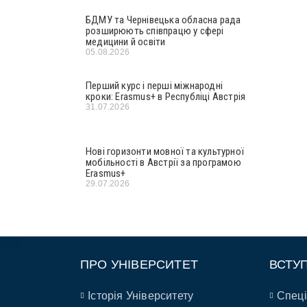
БДМУ та Чернівецька обласна рада
розширюють співпрацю у сфері
медицини й освіти
05.08.2026
Перший курс і перші міжнародні
кроки: Erasmus+ в Республіці Австрія
31.07.2026
Нові горизонти мовної та культурної
мобільності в Австрії за програмою
Erasmus+
29.07.2026
ПРО УНІВЕРСИТЕТ
ВСТУ
Історія Університету
Спеці