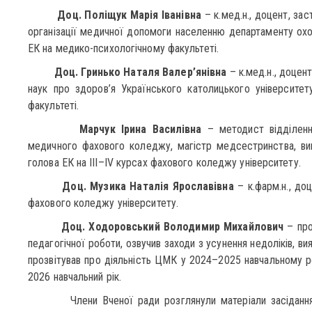
Доц. Поліщук Марія Іванівна
– к.мед.н., доцент, за
організації медичної допомоги населенню департаменту охо
ЕК на медико-психологічному факультеті.
Доц. Гринько Наталя Валер’янівна
– к.мед.н., доцент
наук про здоров’я Українського католицького університет
факультеті.
Марчук Ірина Василівна
– методист відділенн
медичного фахового коледжу, магістр медсестринства, викл
голова ЕК на ІІІ–ІV курсах фахового коледжу університету.
Доц. Музика Наталія Ярославівна
– к.фарм.н., до
фахового коледжу університету.
Доц. Ходоровський Володимир Михайлович
– про
педагогічної роботи, озвучив заходи з усунення недоліків, вия
прозвітував про діяльність ЦМК у 2024–2025 навчальному р
2026 навчальний рік.
Члени Вченої ради розглянули матеріали засідання нау