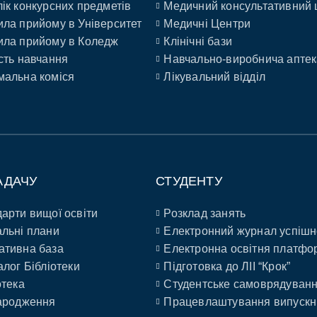
ік конкурсних предметів
Медичний консультативний 
ла прийому в Університет
Медичні Центри
ла прийому в Коледж
Клінічні бази
сть навчання
Навчально-виробнича аптек
альна коміся
Лікувальний відділ
АДАЧУ
СТУДЕНТУ
арти вищої освіти
Розклад занять
льні плани
Електронний журнал успішн
ативна база
Електронна освітня платфо
алог Бібліотеки
Підготовка до ЛІІ “Крок”
отека
Студентське самоврядуван
ародження
Працевлаштування випускн