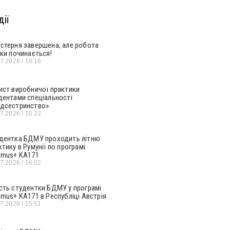
ії
стерня завершена, але робота
ьки починається!
07.2026
16:16
ист виробничої практики
дентами спеціальності
дсестринство»
07.2026
16:22
дентка БДМУ проходить літню
ктику в Румунії по програмі
smus+ KA171
07.2026
16:02
сть студентки БДМУ у програмі
smus+ KA171 в Республіці Австрія
07.2026
15:51