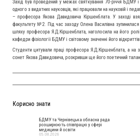
Захід був проведений у межах святкування 70-річчя БДМУ і 
одного з видатних науковців, які працювали на науковій і педаг
– професора Якова Давидовича Кіршенблата. У заході взя
факультету №2. Під час заходу Олена Василівна зупинилася 
шляху професора Я.Д.Кіршенблата, наголосила на його ролі
кафедри фізіології БДМУ і світовому значенні його відкриттів
Студенти цитували праці професора Я.Д.Кіршенблата, а на
сонет Якова Давидовича, розкривши ще його поетичний талан
Корисно знати
БДМУ та Чернівецька обласна рада
розширюють співпрацю у сфері
медицини й освіти
05.08.2026