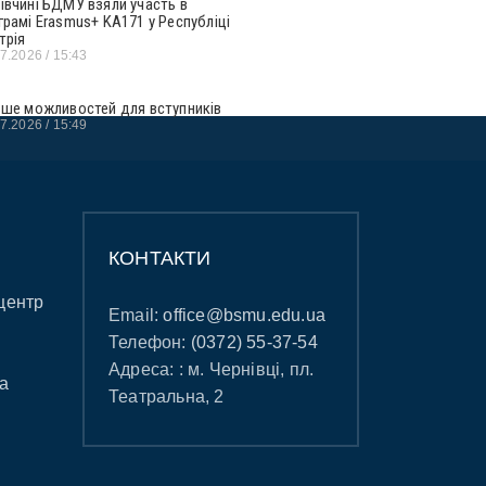
івчині БДМУ взяли участь в
грамі Erasmus+ KA171 у Республіці
трія
07.2026
15:43
ьше можливостей для вступників
07.2026
15:49
КОНТАКТИ
центр
Email:
office@bsmu.edu.ua
Телефон:
(0372) 55-37-54
Адреса: : м. Чернівці, пл.
а
Театральна, 2