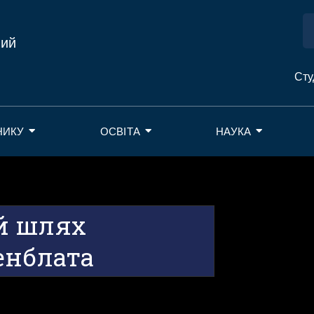
ний
Сту
НИКУ
ОСВІТА
НАУКА
й шлях
енблата