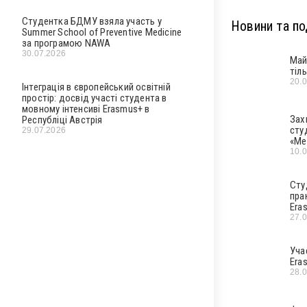
Студентка БДМУ взяла участь у
Новини та под
Summer School of Preventive Medicine
за програмою NAWA
30.07.2026
Май
тіл
20.
Інтеграція в європейський освітній
простір: досвід участі студента в
мовному інтенсиві Erasmus+ в
Зах
Республіці Австрія
сту
29.07.2026
«Ме
10.
Сту
пра
Era
27.
Уча
Era
28.