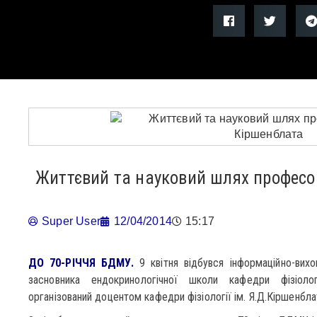
Життєвий та науковий шлях професо
Super User
12/04/2014
15:17
ДО 70-РІЧЧЯ БДМУ.
9 квітня відбувся інформаційно-вихо
засновника ендокринологічної школи кафедри фізіоло
організований доцентом кафедри фізіології ім. Я.Д.Кіршенбл