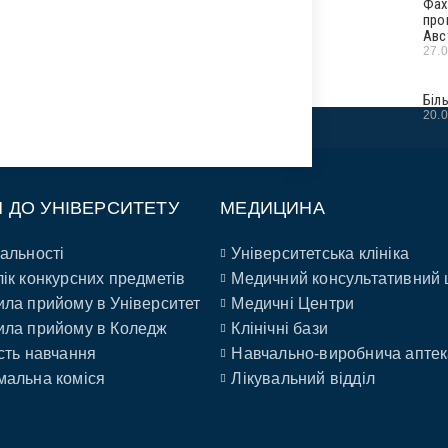
Фах
про
Авс
27.
Біл
20.
П ДО УНІВЕРСИТЕТУ
МЕДИЦИНА
альності
Університетська клініка
ік конкурсних предметів
Медичний консультативний 
ла прийому в Університет
Медичні Центри
ла прийому в Коледж
Клінічні бази
сть навчання
Навчально-виробнича аптек
альна коміся
Лікувальний відділ