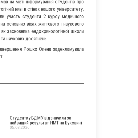
мав на меті інформування студентів про
огічній ниві в стінах нашого університету,
ли участь студенти 2 курсу медичного
на основних віхах життєвого і наукового
 як засновника ендокринологічної школи
 та наукових досягнень.
 завершення Рошко Олена задекламувала
т.
Студентку БДМУ відзначили за
найвищий результат НМТ на Буковині
05.08.2026