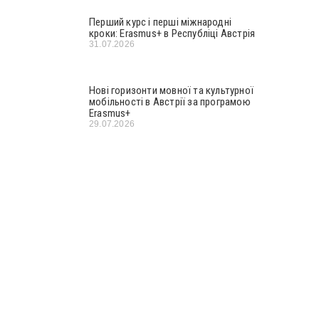
Перший курс і перші міжнародні
кроки: Erasmus+ в Республіці Австрія
31.07.2026
Нові горизонти мовної та культурної
мобільності в Австрії за програмою
Erasmus+
29.07.2026