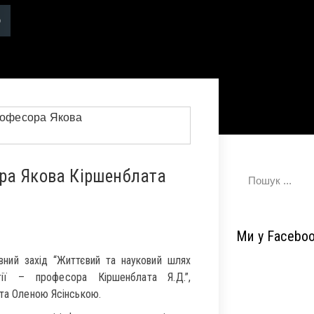
ра Якова Кіршенблата
Ми у Facebo
вний захід “Життєвий та науковий шлях
гії – професора Кіршенблата Я.Д.”,
ата Оленою Ясінською.