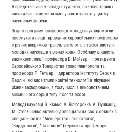
8 представників у складі студентів, лікарів-інтернів і
викладачів вишу мали змогу взяти участь у цьому
науковому форумі.
Згідно програми конференції молоді науковці могли
прослухати лекції провідних європейських професорів
з різних напрямків трансплантології, а також виступи
молодих науковців з різних країн. Особливу цікавість
викликали лекції професора Б. Майзер – президента
Європейського Товариства трансплантологів та
професора Р. Гетцер – директора Інституту Серця в
Берліні, які висвітлили новітні технології в лікуванні
різних захворювань, в тому числі з використанням
механічного серця типу incor та excor.
Молоді науковці В. Юзько, К. Вілігорська, А. Пушкашу,
М. Степанченко активно доповідали на своїх секціях зі
спеціальностей “Акушерство і гінекологія”,
“Кардіологія”, “Патологія” (керівники: професори