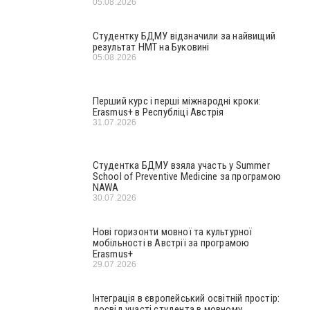
05.08.2026
Студентку БДМУ відзначили за найвищий
результат НМТ на Буковині
05.08.2026
Перший курс і перші міжнародні кроки:
Erasmus+ в Республіці Австрія
31.07.2026
Студентка БДМУ взяла участь у Summer
School of Preventive Medicine за програмою
NAWA
30.07.2026
Нові горизонти мовної та культурної
мобільності в Австрії за програмою
Erasmus+
29.07.2026
Інтеграція в європейський освітній простір:
досвід участі студента в мовному