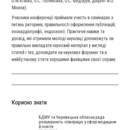
О.М.Юзько, О.С. Полянська, О.С. Федорук, доцент А.О.
Міхеєв).
Учасники конференції приймали участь в семінарах з
питань риторики, правильності оформлення публікацій,
ехокардіографії, ендоскопії. Практичні навики та
досвід, які отримали молоді науковці допоможуть їм
правильно викладати науковий матеріал у вигляді
статей і тез, доповідати на наукових форумах та в
майбутньому стати хорошими фахівцями своєї справи.
Корисно знати
БДМУ та Чернівецька обласна рада
розширюють співпрацю у сфері медицини
й освіти