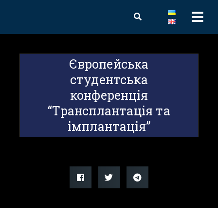
Європейськa
студентськa
конференція
“Трансплантація та
імплантація”