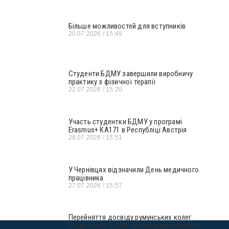
Більше можливостей для вступників
20.07.2026
15:49
Студенти БДМУ завершили виробничу
практику з фізичної терапії
22.07.2026
15:20
Участь студентки БДМУ у програмі
Erasmus+ KA171 в Республіці Австрія
28.07.2026
15:51
У Чернівцях відзначили День медичного
працівника
27.07.2026
15:57
Перейняття досвіду румунських колег
студенткою БДМУ по програмі Erasmus+