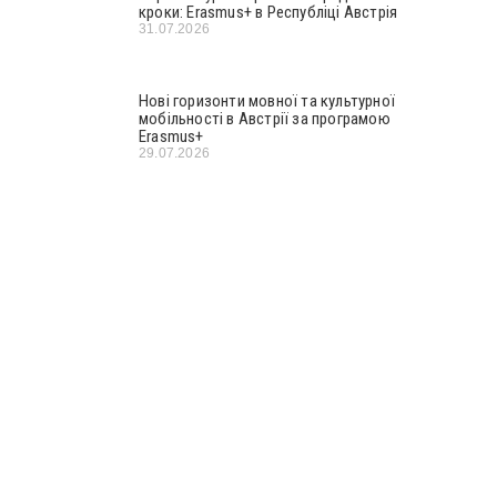
кроки: Erasmus+ в Республіці Австрія
31.07.2026
Нові горизонти мовної та культурної
мобільності в Австрії за програмою
Erasmus+
29.07.2026