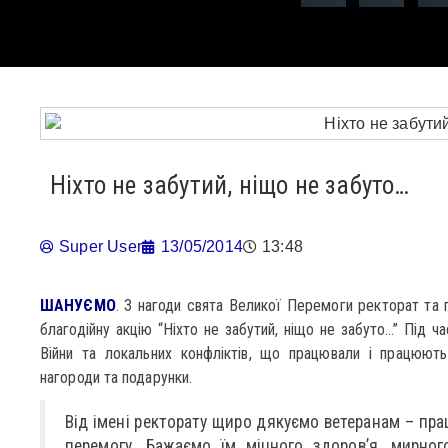
Ніхто не забутий, ніщо не забуто…
Super User
13/05/2014
13:48
ШАНУЄМО
. З нагоди свята Великої Перемоги ректорат та 
благодійну акцію “Ніхто не забутий, ніщо не забуто…” Під ч
Війни та локальних конфліктів, що працювали і працюють
нагороди та подарунки.
Від імені ректорату щиро дякуємо ветеранам – пра
перемогу. Бажаємо їм міцного здоров’я, мирног