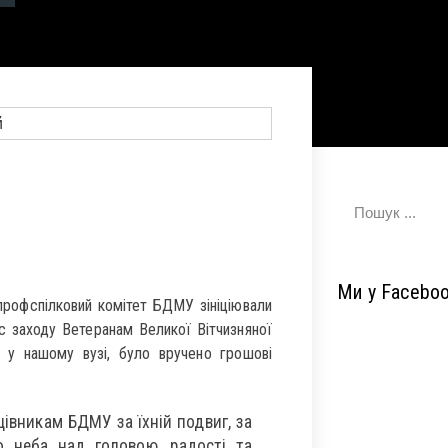
Ми у Facebo
профспілковий комітет БДМУ зініціювали
ас заходу Ветеранам Великої Вітчизняної
 у нашому вузі, було вручено грошові
цівникам БДМУ за їхній подвиг, за
о неба над головою, радості та