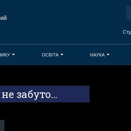
ний
Сту
НИКУ
ОСВІТА
НАУКА
 не забуто…