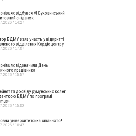
ернівцях відбувся VI Буковинський
итовний сніданок
07.2026
14:27
тор БДМУ взяв участь у відкритті
вленого відділення Кардіоцентру
07.2026
17:07
ернівцях відзначили День
ичного працівника
07.2026
15:57
ейняття досвіду румунських колег
денткою БДМУ по програмі
smus+
07.2026
15:02
овна університетська спільното!
07.2026
10:47