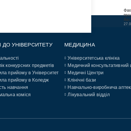
Фах
про
Авс
27.
П ДО УНІВЕРСИТЕТУ
МЕДИЦИНА
альності
Університетська клініка
ік конкурсних предметів
Медичний консультативний 
ла прийому в Університет
Медичні Центри
ла прийому в Коледж
Клінічні бази
сть навчання
Навчально-виробнича аптек
альна коміся
Лікувальний відділ