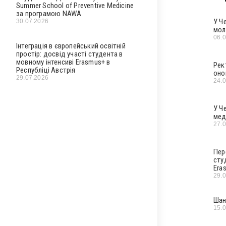
Summer School of Preventive Medicine
за програмою NAWA
У Ч
30.07.2026
мол
06.
Інтеграція в європейський освітній
простір: досвід участі студента в
мовному інтенсиві Erasmus+ в
Рек
Республіці Австрія
оно
29.07.2026
24.
У Ч
мед
27.
Пер
сту
Era
29.
Шан
15.