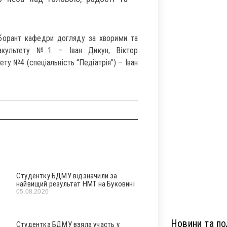
аборант кафедри догляду за хворими та
факультету №1 – Іван Дикун, Віктор
ту №4 (спеціальність “Педіатрія”) – Іван
Студентку БДМУ відзначили за
найвищий результат НМТ на Буковині
05.08.2026
Новини та под
Студентка БДМУ взяла участь у