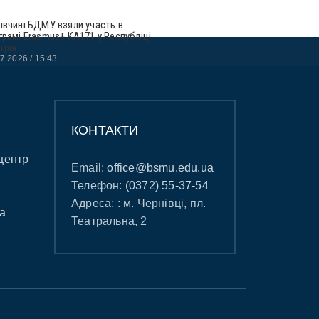
івчині БДМУ взяли участь в
грамі Erasmus+ KA171 у Республіці
трія
07.2026
15:43
КОНТАКТИ
центр
Email:
office@bsmu.edu.ua
Телефон:
(0372) 55-37-54
Адреса: : м. Чернівці, пл.
а
Театральна, 2