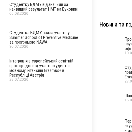
Студентку БДМУ відзначили за
найвищий результат НМТ на Буковині
05.08.2026
Новини та под
Студентка БДМУ взяла участь у
Summer School of Preventive Medicine
Про
за програмою NAWA
нау
30.07.2026
офт
10.
Інтеграція в європейський освітній
простір: досвід участі студента в
Сту
мовному інтенсиві Erasmus+ в
пра
Республіці Австрія
Era
29.07.2026
27.
Шан
15.
Пер
сту
Era