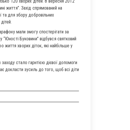
изько 120 хворих дітей. 8 вересня 2012
ні життя”. Захід спрямований на
ї та для збору добровільних
дітей.
марафону мали змогу спостерігати за
у “Юності Буковини” відбувся святковий
життя хворих діток, які найбільше у
заходу стало гарнтією дієвої допомоги
ає докласти зусиль до того, щоб всі діти