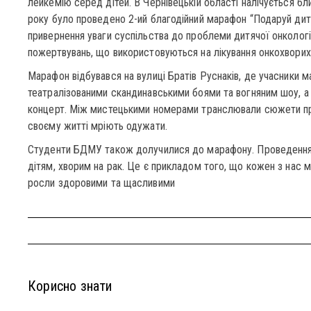
лейкемію серед дітей. В Чернівецькій області налічується бл
року було проведено 2-ий благодійний марафон “Подаруй дити
привернення уваги суспільства до проблеми дитячої онкологі
пожертвувань, що використовуються на лікування онкохворих 
Марафон відбувався на вулиці Братів Руснаків, де учасники 
театралізованими скандинавськими боями та вогняним шоу, а 
концерт. Між мистецькими номерами транслювали сюжети про 
своєму житті мріють одужати.
Студенти БДМУ також долучилися до марафону. Проведення 
дітям, хворим на рак. Це є прикладом того, що кожен з нас м
росли здоровими та щасливими
Корисно знати