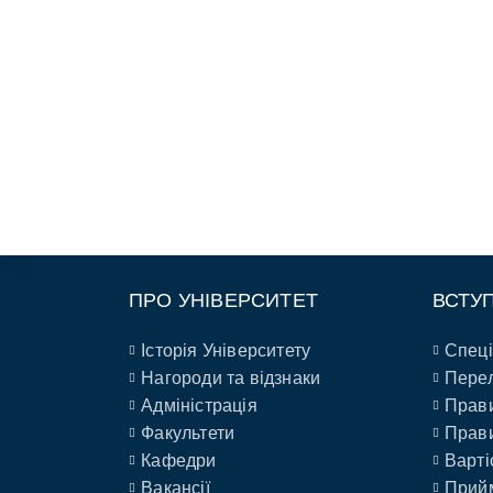
ПРО УНІВЕРСИТЕТ
ВСТУ
Історія Університету
Спеці
Нагороди та відзнаки
Перел
Адміністрація
Прави
Факультети
Прави
Кафедри
Варті
Вакансії
Прийм