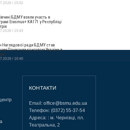
07.2026
15:02
івчині БДМУ взяли участь в
грамі Erasmus+ KA171 у Республіці
трія
07.2026
15:43
н Наглядової ради БДМУ став
шим Почесним консулом України в
унії
07.2026
10:40
КОНТАКТИ
центр
Email:
office@bsmu.edu.ua
Телефон:
(0372) 55-37-54
Адреса: : м. Чернівці, пл.
а
Театральна, 2