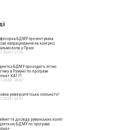
ії
фесорка БДМУ презентувала
кові напрацювання на конгресі
альмологів у Празі
07.2026
12:26
дентка БДМУ проходить літню
ктику в Румунії по програмі
smus+ KA171
07.2026
16:02
овна університетська спільното!
07.2026
10:47
ейняття досвіду румунських колег
денткою БДМУ по програмі
smus+