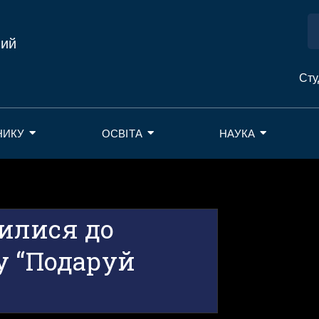
ний
Сту
НИКУ
ОСВІТА
НАУКА
илися до
у “Подаруй