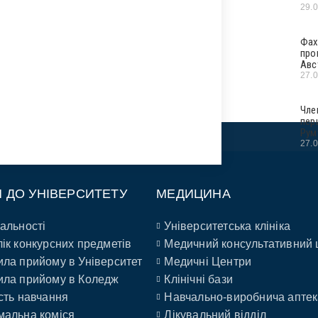
29.
Фах
про
Авс
27.
Чле
пер
Рум
27.
П ДО УНІВЕРСИТЕТУ
МЕДИЦИНА
альності
Університетська клініка
ік конкурсних предметів
Медичний консультативний 
ла прийому в Університет
Медичні Центри
ла прийому в Коледж
Клінічні бази
сть навчання
Навчально-виробнича аптек
альна коміся
Лікувальний відділ