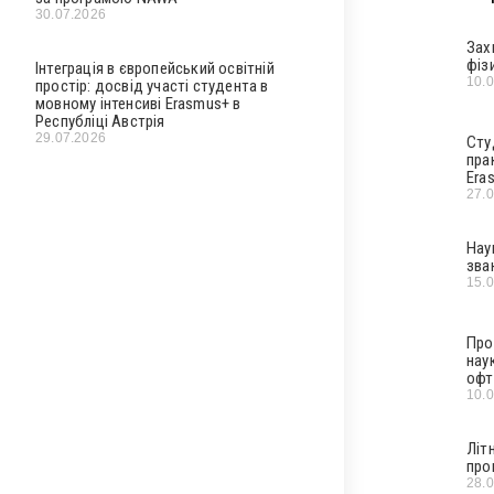
30.07.2026
Зах
фіз
Інтеграція в європейський освітній
10.
простір: досвід участі студента в
мовному інтенсиві Erasmus+ в
Республіці Австрія
29.07.2026
Сту
пра
Era
27.
Нау
зва
15.
Про
нау
офт
10.
Літ
про
28.