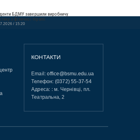
денти БДМУ завершили виробничу
ктику з фізичної терапії
07.2026
15:20
КОНТАКТИ
центр
Email:
office@bsmu.edu.ua
Телефон:
(0372) 55-37-54
Адреса: : м. Чернівці, пл.
а
Театральна, 2