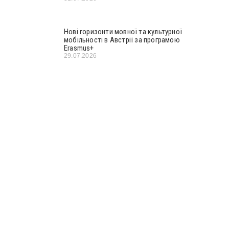
Нові горизонти мовної та культурної
мобільності в Австрії за програмою
Erasmus+
29.07.2026