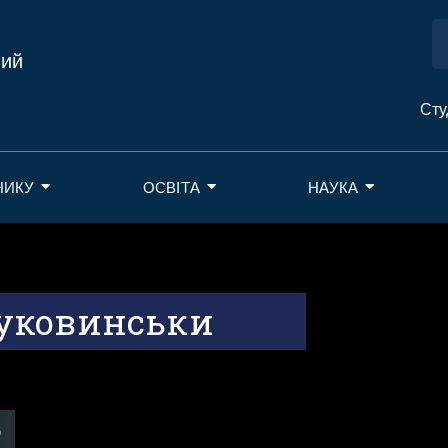
ний
Сту
НИКУ
ОСВІТА
НАУКА
уковинськи