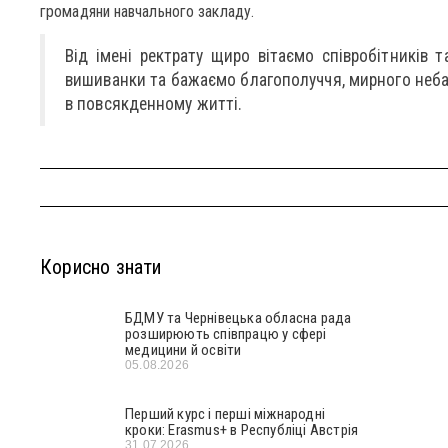
громадяни навчального закладу.
Від імені ректрату щиро вітаємо співробітників т
вишиванки та бажаємо благополуччя, мирного неба 
в повсякденному житті.
Корисно знати
БДМУ та Чернівецька обласна рада
розширюють співпрацю у сфері
медицини й освіти
05.08.2026
Перший курс і перші міжнародні
кроки: Erasmus+ в Республіці Австрія
31.07.2026