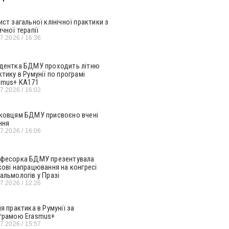
ист загальної клінічної практики з
ичної терапії
07.2026
16:36
дентка БДМУ проходить літню
ктику в Румунії по програмі
smus+ KA171
07.2026
16:02
ковцям БДМУ присвоєно вчені
ння
07.2026
16:06
фесорка БДМУ презентувала
кові напрацювання на конгресі
альмологів у Празі
07.2026
12:26
ня практика в Румунії за
грамою Erasmus+
07.2026
15:57