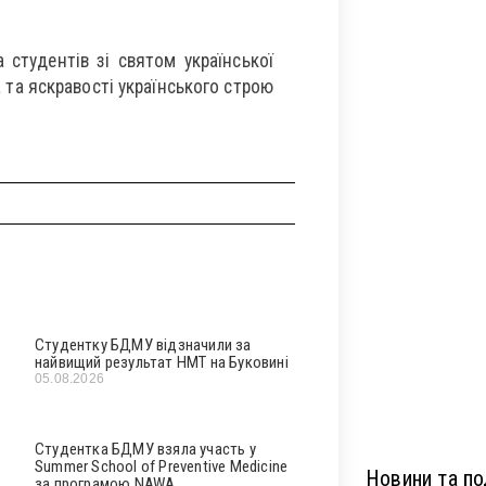
а студентів зі святом української
та яскравості українського строю
Студентку БДМУ відзначили за
найвищий результат НМТ на Буковині
05.08.2026
Студентка БДМУ взяла участь у
Summer School of Preventive Medicine
Новини та под
за програмою NAWA