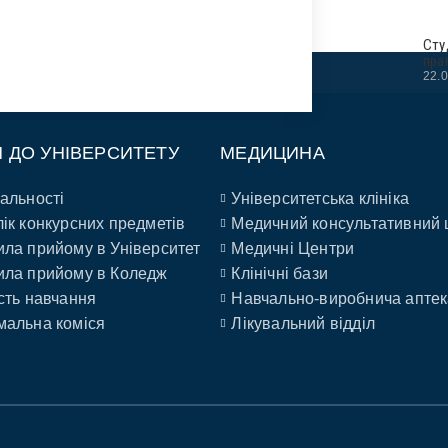
Сту
пра
22.
П ДО УНІВЕРСИТЕТУ
МЕДИЦИНА
альності
Університетська клініка
ік конкурсних предметів
Медичний консультативний 
ла прийому в Університет
Медичні Центри
ла прийому в Коледж
Клінічні бази
сть навчання
Навчально-виробнича аптек
альна коміся
Лікувальний відділ