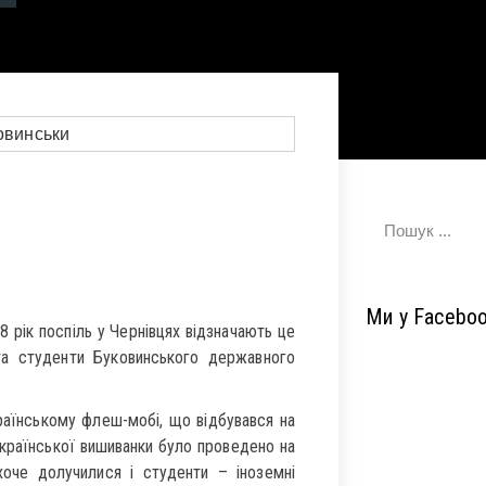
Ми у Facebo
 рік поспіль у Чернівцях відзначають це
 та студенти Буковинського державного
аїнському флеш-мобі, що відбувався на
країнської вишиванки було проведено на
хоче долучилися і студенти – іноземні