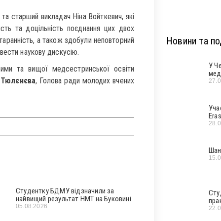
та старший викладач Ніна Войткевич, які
сть та доцільність поєднання цих двох
Новини та под
старанність, а також здобули неповторний
вести наукову дискусію.
У Ч
рими та вищої медсестринської освіти
мед
 Тюлєнєва
, Голова ради молодих вчених
27.
Уча
Era
28.
Шан
15.
Студентку БДМУ відзначили за
Сту
найвищий результат НМТ на Буковині
пра
05.08.2026
22.