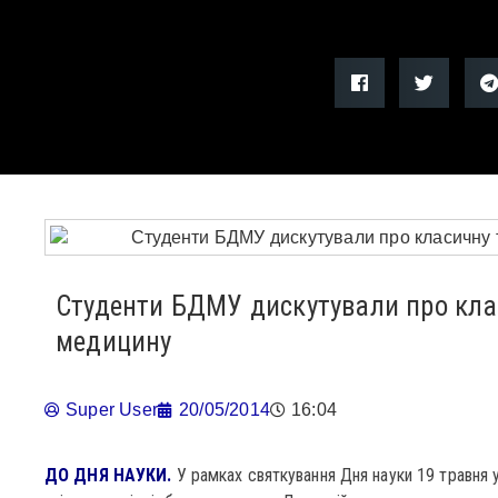
Студенти БДМУ дискутували про кла
медицину
Super User
20/05/2014
16:04
ДО ДНЯ НАУКИ.
У рамках святкування Дня науки 19 травн