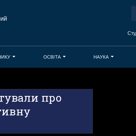
ний
Сту
НИКУ
ОСВІТА
НАУКА
тували про
тивну