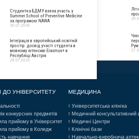
Літ
Студентка БДМУ взяла участь у
про
Summer School of Preventive Medicine
28.
за програмою NAWA
30.07.2026
Чле
Інтеграція в європейський освітній
пер
простір: досвід участі студента в
Рум
мовному інтенсиві Erasmus+ в
27.
Республіці Австрія
29.07.2026
П ДО УНІВЕРСИТЕТУ
МЕДИЦИНА
альності
Університетська клініка
ік конкурсних предметів
Медичний консультативний 
ла прийому в Університет
Медичні Центри
ла прийому в Коледж
Клінічні бази
сть навчання
Навчально-виробнича аптек