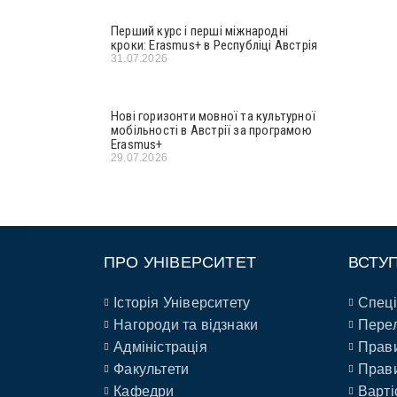
Перший курс і перші міжнародні
кроки: Erasmus+ в Республіці Австрія
31.07.2026
Нові горизонти мовної та культурної
мобільності в Австрії за програмою
Erasmus+
29.07.2026
ПРО УНІВЕРСИТЕТ
ВСТУ
Історія Університету
Спеці
Нагороди та відзнаки
Перел
Адміністрація
Прави
Факультети
Прави
Кафедри
Варті