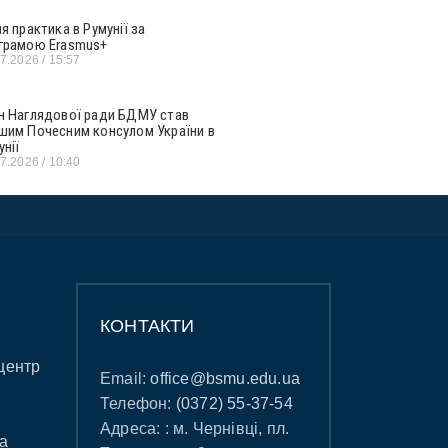
ня практика в Румунії за
грамою Erasmus+
07.2026
15:57
н Наглядової ради БДМУ став
шим Почесним консулом України в
унії
07.2026
10:40
КОНТАКТИ
центр
Email:
office@bsmu.edu.ua
Телефон:
(0372) 55-37-54
Адреса: : м. Чернівці, пл.
а