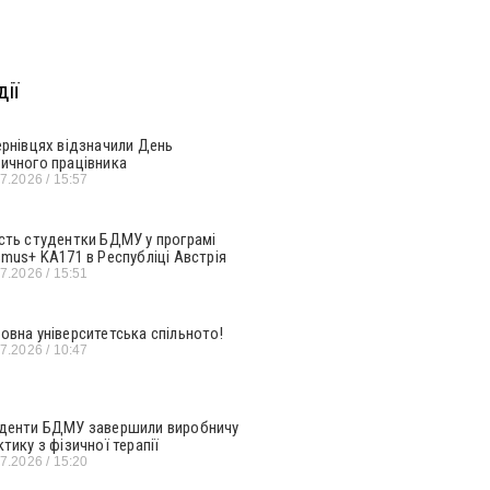
ії
ернівцях відзначили День
ичного працівника
07.2026
15:57
сть студентки БДМУ у програмі
smus+ KA171 в Республіці Австрія
07.2026
15:51
овна університетська спільното!
07.2026
10:47
денти БДМУ завершили виробничу
ктику з фізичної терапії
07.2026
15:20