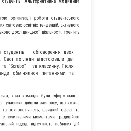
 студентів “
Альтернативна медицина
тою організації роботи студентського
х світових освітніх тенденцій, активного
уково-дослідницької діяльності, тренінгу
 студентів – обговорення двох
 Свої погляди відстоювали дві
та “Scrubs” – за класичну. Після
манди обмінялися питаннями та
ська, хоча команди були сформовані з
сії учасники дійшли висновку, що кожна
 та технологічність, швидкий ефект та
ть є позитивними моментами традиційної
уальний підхід, відсутність побічних дій