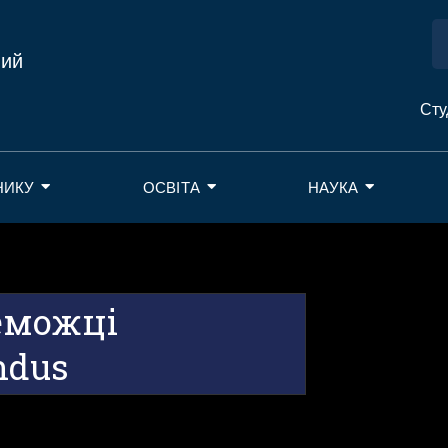
ний
Сту
НИКУ
ОСВІТА
НАУКА
еможці
ndus