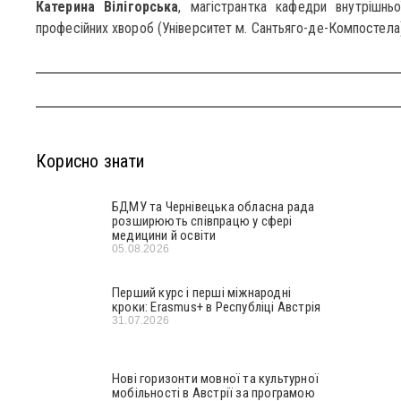
Катерина Вілігорська
, магістрантка кафедри внутрішньо
професійних хвороб (Університет м. Сантьяго-де-Компостела)
Корисно знати
БДМУ та Чернівецька обласна рада
розширюють співпрацю у сфері
медицини й освіти
05.08.2026
Перший курс і перші міжнародні
кроки: Erasmus+ в Республіці Австрія
31.07.2026
Нові горизонти мовної та культурної
мобільності в Австрії за програмою