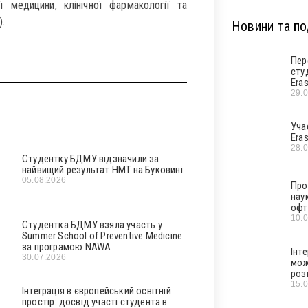
ї медицини, клінічної фармакології та
.
Новини та под
Пер
сту
Era
29.
Уча
Era
28.
Студентку БДМУ відзначили за
найвищий результат НМТ на Буковині
05.08.2026
Про
нау
офт
10.
Студентка БДМУ взяла участь у
Summer School of Preventive Medicine
за програмою NAWA
Інт
30.07.2026
мож
роз
15.
Інтеграція в європейський освітній
простір: досвід участі студента в