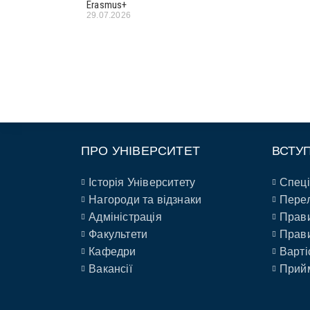
Erasmus+
29.07.2026
ПРО УНІВЕРСИТЕТ
ВСТУ
Історія Університету
Спеці
Нагороди та відзнаки
Перел
Адміністрація
Прави
Факультети
Прави
Кафедри
Варті
Вакансії
Прийм