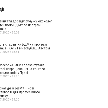
ії
ейняття досвіду румунських колег
денткою БДМУ по програмі
smus+
07.2026
15:02
сть студентки БДМУ у програмі
smus+ KA171 в Республіці Австрія
07.2026
15:51
фесорка БДМУ презентувала
кові напрацювання на конгресі
альмологів у Празі
07.2026
12:26
ернатура в БДМУ – нові
ливості для професійного
витку
07.2026
14:10