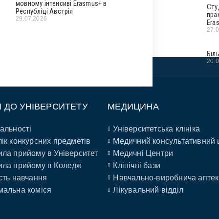
мовному інтенсиві Erasmus+ в
Сту
Республіці Австрія
пра
29.07.2026
Era
27.
Біл
20.
П ДО УНІВЕРСИТЕТУ
МЕДИЦИНА
альності
Університетська клініка
ік конкурсних предметів
Медичний консультативний 
ла прийому в Університет
Медичні Центри
ла прийому в Коледж
Клінічні бази
сть навчання
Навчально-виробнича аптек
альна коміся
Лікувальний відділ