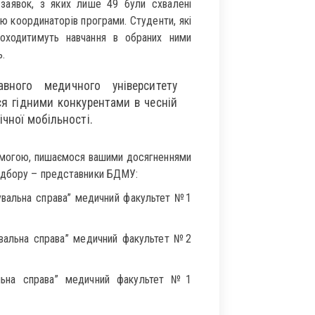
заявок, з яких лише 49 були схвалені
 координаторів програми. Студенти, які
роходитимуть навчання в обраних ними
ь.
авного медичного університету
ся гідними конкурентами в чесній
ічної мобільності.
ремогою, пишаємося вашими досягненнями
ідбору – представники БДМУ:
ікувальна справа” медичний факультет №1
кувальна справа” медичний факультет №2
вальна справа” медичний факультет №1