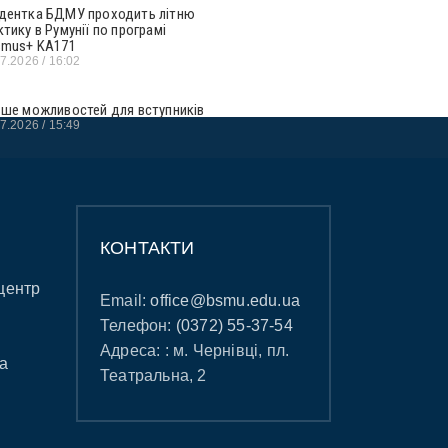
дентка БДМУ проходить літню
ктику в Румунії по програмі
smus+ KA171
07.2026
16:02
ьше можливостей для вступників
07.2026
15:49
КОНТАКТИ
центр
Email:
office@bsmu.edu.ua
Телефон:
(0372) 55-37-54
Адреса: : м. Чернівці, пл.
а
Театральна, 2