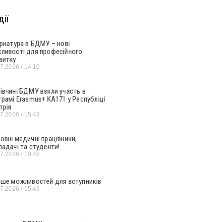
ії
ернатура в БДМУ – нові
ливості для професійного
витку
07.2026
14:10
івчині БДМУ взяли участь в
грамі Erasmus+ KA171 у Республіці
трія
07.2026
15:43
овні медичні працівники,
ладачі та студенти!
07.2026
10:48
ьше можливостей для вступників
07.2026
15:49