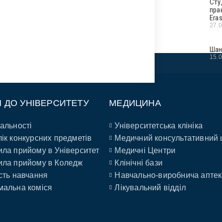
Сту
пра
Era
27.
Шан
15.
П ДО УНІВЕРСИТЕТУ
МЕДИЦИНА
альності
Університетська клініка
ік конкурсних предметів
Медичний консультативний 
ла прийому в Університет
Медичні Центри
ла прийому в Коледж
Клінічні бази
сть навчання
Навчально-виробнича аптек
альна коміся
Лікувальний відділ