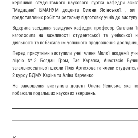
керівників студентського наукового гуртка кафедри аси
“Медицина” БМАНУМ доцента
Олени Ясінської
, , які
представлених робіт та ретельну підготовку учнів до виступу
Відкрила засідання завідувач кафедри, професор Світлана Тк
наголосила на важливості студентської та учнівської 
діяльності та побажала їм успішного продовження дослідниць
Перед присутніми виступили учні–члени Малої академії учні
ліцею №3 Богдан Гром, Тая Карапка, Анастасія Бучинс
загальноосвітньої школи Лілія Артюхова та члени студентсь
2 курсу БДМУ Каріна та Аліна Харченко.
На завершення виступила доцент Олена Ясінська, яка по
побажала подальших наукових звершень.