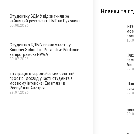
Новини та под
Студентку БДМУ відзначили за
найвищий результат НМТ на Буковині
05.08.2026
Інт
мож
роз
15.
Студентка БДМУ взяла участь у
Summer School of Preventive Medicine
за програмою NAWA
Фах
30.07.2026
про
Авс
27.
Інтеграція в європейський освітній
простір: досвід участі студента в
мовному інтенсиві Erasmus+ в
Шан
Республіці Австрія
вик
29.07.2026
27.
Біл
20.