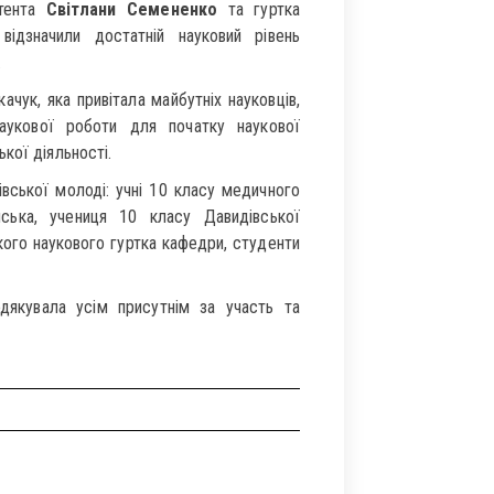
стента
Світлани Семененко
та гуртка
 відзначили достатній науковий рівень
.
ачук, яка привітала майбутніх науковців,
наукової роботи для початку наукової
кої діяльності.
вської молоді: учні 10 класу медичного
ька, учениця 10 класу Давидівської
кого наукового гуртка кафедри, студенти
дякувала усім присутнім за участь та