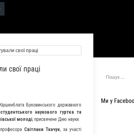
ли свої праці
Ми у Facebo
. Кіршенблата Буковинського державного
 студентського наукового гуртка та
нівської молоді
, присвячене Дню науки.
и професора
Світлани Ткачук
, за участі