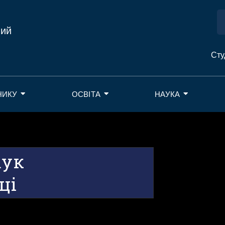
ний
Сту
НИКУ
ОСВІТА
НАУКА
аук
ці