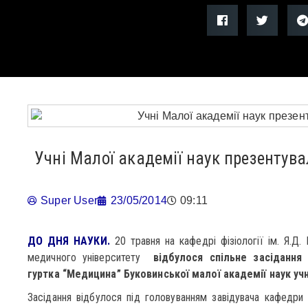
Учні Малої академії наук презентува
Super User
23/05/2014
09:11
ДО ДНЯ НАУКИ.
20 травня на кафедрі фізіології ім. Я.Д
медичного університету
відбулося спільне засідання
гуртка “Медицина” Буковинської малої академії наук уч
Засідання відбулося під головуванням завідувача кафедр