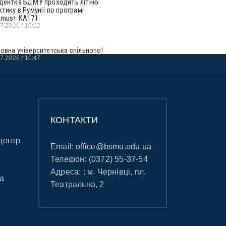
дентка БДМУ проходить літню
ктику в Румунії по програмі
smus+ KA171
07.2026
16:02
овна університетська спільното!
07.2026
10:47
КОНТАКТИ
центр
Email:
office@bsmu.edu.ua
Телефон:
(0372) 55-37-54
Адреса: : м. Чернівці, пл.
а
Театральна, 2