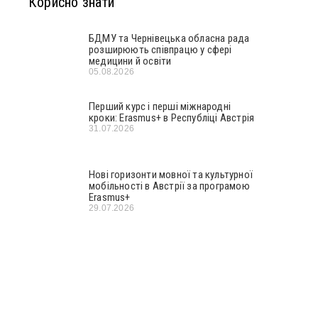
Корисно знати
БДМУ та Чернівецька обласна рада
розширюють співпрацю у сфері
медицини й освіти
05.08.2026
Перший курс і перші міжнародні
кроки: Erasmus+ в Республіці Австрія
31.07.2026
Нові горизонти мовної та культурної
мобільності в Австрії за програмою
Erasmus+
29.07.2026