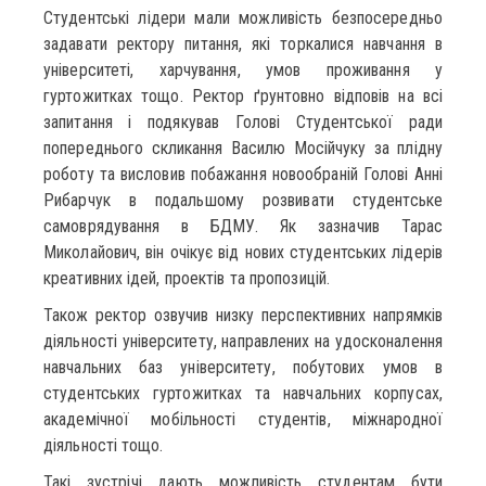
Студентські лідери мали можливість безпосередньо
задавати ректору питання, які торкалися навчання в
університеті, харчування, умов проживання у
гуртожитках тощо. Ректор ґрунтовно відповів на всі
запитання і подякував Голові Студентської ради
попереднього скликання Василю Мосійчуку за плідну
роботу та висловив побажання новообраній Голові Анні
Рибарчук в подальшому розвивати студентське
самоврядування в БДМУ. Як зазначив Тарас
Миколайович, він очікує від нових студентських лідерів
креативних ідей, проектів та пропозицій.
Також ректор озвучив низку перспективних напрямків
діяльності університету, направлених на удосконалення
навчальних баз університету, побутових умов в
студентських гуртожитках та навчальних корпусах,
академічної мобільності студентів, міжнародної
діяльності тощо.
Такі зустрічі дають можливість студентам бути