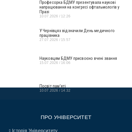
Професорка БДМУ презентувала наукові
напрацювання на конгресі офтальмологів у
Празі
10.07.2026
12:26
У Чернівцях відзначили День медичного
працівника
27.07.2026
15:57
Науковцям БДМУ присвоєно вчені звання
15.07.2026
16:06
Посвіт пам’яті
10.07.2026
14:32
ПРО УНІВЕРСИТЕТ
Історія Університету