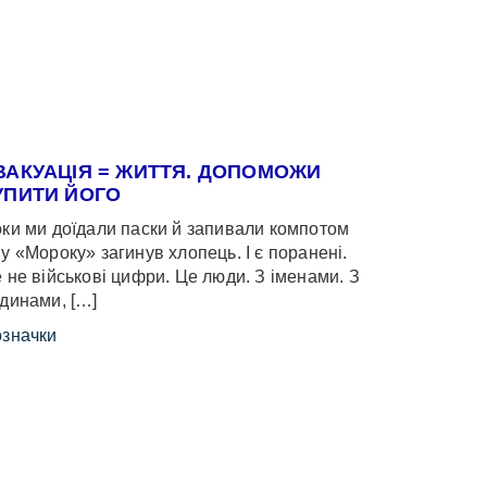
ВАКУАЦІЯ = ЖИТТЯ. ДОПОМОЖИ
УПИТИ ЙОГО
ки ми доїдали паски й запивали компотом
у «Мороку» загинув хлопець. І є поранені.
 не військові цифри. Це люди. З іменами. З
динами, […]
значки