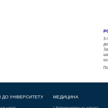
Р
3 
до
За
шв
ос
По
П ДО УНІВЕРСИТЕТУ
МЕДИЦИНА
альності
Університетська клініка