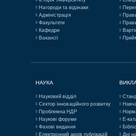
Нагороди та відзнаки
Перел
Адміністрація
Прави
Факультети
Прави
Кафедри
Варті
Вакансії
Прийм
НАУКА
ВИКЛ
Науковий відділ
Станд
Сектор інноваційного розвитку
Навча
Проблемна НДР
Норм
Наукові форуми
E-кат
Фахові видання
Біблі
Електронний архів публікацій
Дні н