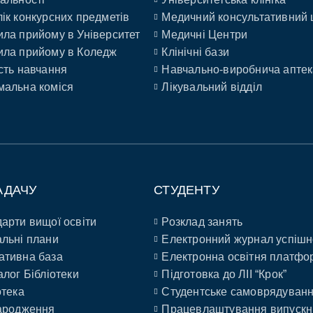
ік конкурсних предметів
Медичний консультативний 
ла прийому в Університет
Медичні Центри
ла прийому в Коледж
Клінічні бази
сть навчання
Навчально-виробнича аптек
альна коміся
Лікувальний відділ
АДАЧУ
СТУДЕНТУ
арти вищої освіти
Розклад занять
льні плани
Електронний журнал успішн
ативна база
Електронна освітня платфо
алог Бібліотеки
Підготовка до ЛІІ “Крок”
отека
Студентське самоврядуван
ародження
Працевлаштування випускн