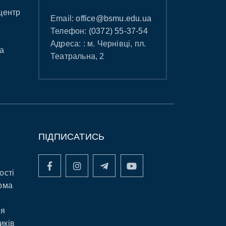
центр
Email:
office@bsmu.edu.ua
Телефон:
(0372) 55-37-54
Адреса: : м. Чернівці, пл.
а
Театральна, 2
ПІДПИСАТИСЬ
ості
рма
ня
иків