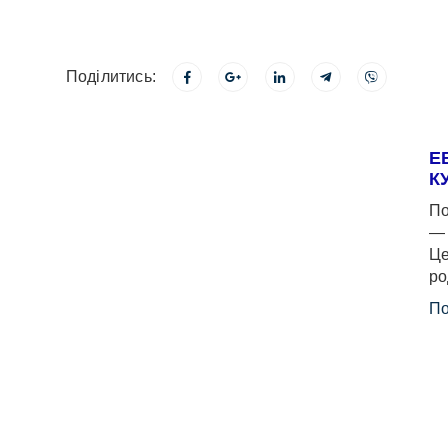
Поділитись:
Е
К
По
— 
Це
ро
По