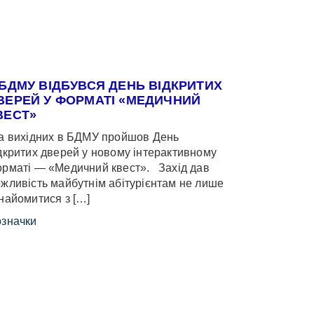
 БДМУ ВІДБУВСЯ ДЕНЬ ВІДКРИТИХ
ВЕРЕЙ У ФОРМАТІ «МЕДИЧНИЙ
ВЕСТ»
 вихідних в БДМУ пройшов День
дкритих дверей у новому інтерактивному
рматі — «Медичний квест». Захід дав
жливість майбутнім абітурієнтам не лише
найомитися з […]
значки