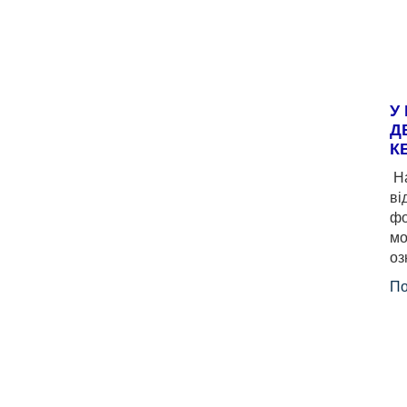
У
Д
К
На
ві
фо
мо
оз
По