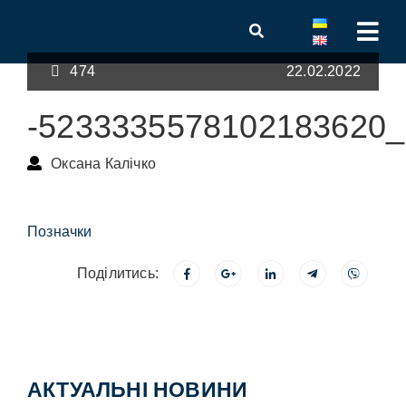
474
22.02.2022
-5233335578102183620_
Оксана Калічко
Позначки
Поділитись:
АКТУАЛЬНІ НОВИНИ