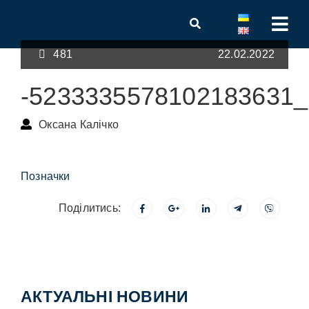
481
22.02.2022
-5233335578102183631_
Оксана Калічко
Позначки
Поділитись:
АКТУАЛЬНІ НОВИНИ