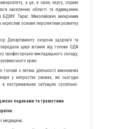
іверситету, а це, в свою чергу, сприяє
моги населенню області та підвищенню
ччя БДМУ Тарас Миколайович виокремив
та окреслив основні перспективи розвитку
тор Департаменту охорони здоров’я та
 передала щирі вітання від голови ОДА
есу професорсько-викладацького складу,
Буковинського краю.
о голови з питань діяльності виконавчих
ікаря у непростих умовах, які сьогодні
 в екстремальних ситуаціях суспільно-
оджено подяками та грамотами
країни
:
ї медицини;