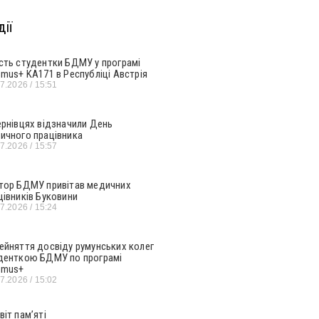
ії
сть студентки БДМУ у програмі
smus+ KA171 в Республіці Австрія
07.2026
15:51
ернівцях відзначили День
ичного працівника
07.2026
15:57
тор БДМУ привітав медичних
цівників Буковини
07.2026
15:24
ейняття досвіду румунських колег
денткою БДМУ по програмі
smus+
07.2026
15:02
віт пам’яті