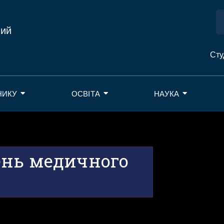
ний
Сту
НИКУ
ОСВІТА
НАУКА
ень медичного