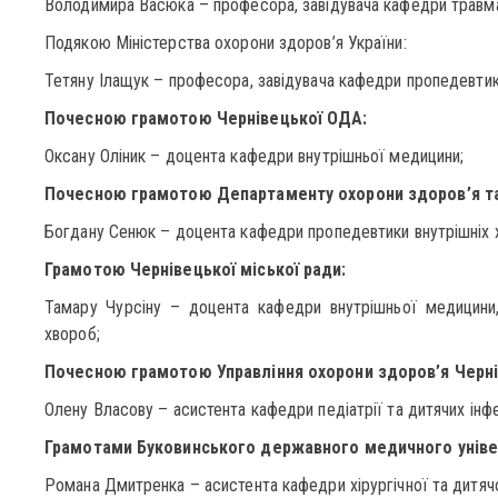
Володимира Васюка – професора, завідувача кафедри травмато
Подякою Міністерства охорони здоров’я України:
Тетяну Ілащук – професора, завідувача кафедри пропедевтик
Почесною грамотою Чернівецької ОДА:
Оксану Оліник – доцента кафедри внутрішньої медицини;
Почесною грамотою Департаменту охорони здоров’я та 
Богдану Сенюк – доцента кафедри пропедевтики внутрішніх 
Грамотою Чернівецької міської ради:
Тамару Чурсіну – доцента кафедри внутрішньої медицини, 
хвороб;
Почесною грамотою Управління охорони здоров’я Чернів
Олену Власову – асистента кафедри педіатрії та дитячих інфе
Грамотами Буковинського державного медичного уніве
Романа Дмитренка – асистента кафедри хірургічної та дитячо