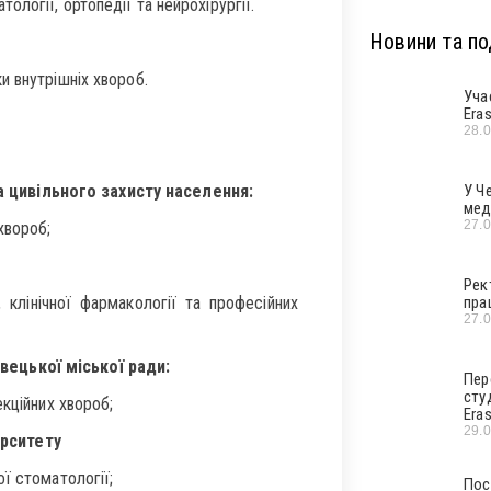
логії, ортопедії та нейрохірургії.
Новини та под
и внутрішніх хвороб.
Уча
Era
28.
цивільного захисту населення:
У Ч
мед
27.
хвороб;
Рек
клінічної фармакології та професійних
пра
27.
ецької міської ради:
Пер
сту
кційних хвороб;
Era
29.
рситету
ї стоматології;
Пос