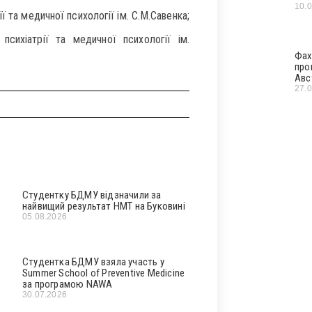
10.
 та медичної психології ім. С.М.Савенка;
сихіатрії та медичної психології ім.
Фах
про
Авс
27.
Студентку БДМУ відзначили за
найвищий результат НМТ на Буковині
05.08.2026
Студентка БДМУ взяла участь у
Summer School of Preventive Medicine
за програмою NAWA
30.07.2026