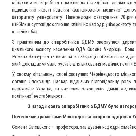
консультативна робота є важливою складовою діяльності ун
підвищенню якості надання кваліфікованої медичної допо
авторитету університету. Напередодні святкування 70-рі
найбільш суттєві досягнення клінічних кафедр університету 
клінічних баз.
З привітанням до співробітників БДМУ звернулася дирек
цивільного захисту населення ОДА Оксана Андрієць. Вона
Романа Ванзуряка та висловила найкращі побажання на адр
який докладає чимало зусиль для виховання медичної еліти 
У своєму вітальному слові заступник Чернівецького міськог
органів Олександр Паскар відзначив відповідальну роль л
переживає Україна, та висловив захоплення діями медиків
політичної нестабільності.
З нагоди свята співробітників БДМУ було нагор
Почесними грамотами Міністерства охорони здоров’я
У
Семена Білецького – професора, завідувача кафедри сімейно