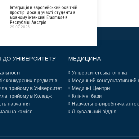
Інтеграція в європейський освітній
простір: досвід участі студента в
мовному інтенсиві Erasmus+ в
Республіці Австрія
29.07.2026
П ДО УНІВЕРСИТЕТУ
МЕДИЦИНА
альності
Університетська клініка
ік конкурсних предметів
Медичний консультативний 
ла прийому в Університет
Медичні Центри
ла прийому в Коледж
Клінічні бази
сть навчання
Навчально-виробнича аптек
альна коміся
Лікувальний відділ