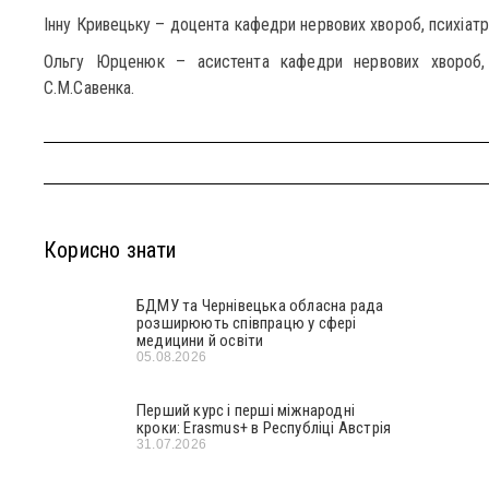
Інну Кривецьку – доцента кафедри нервових хвороб, психіатрії
Ольгу Юрценюк – асистента кафедри нервових хвороб, п
С.М.Савенка.
Корисно знати
БДМУ та Чернівецька обласна рада
розширюють співпрацю у сфері
медицини й освіти
05.08.2026
Перший курс і перші міжнародні
кроки: Erasmus+ в Республіці Австрія
31.07.2026