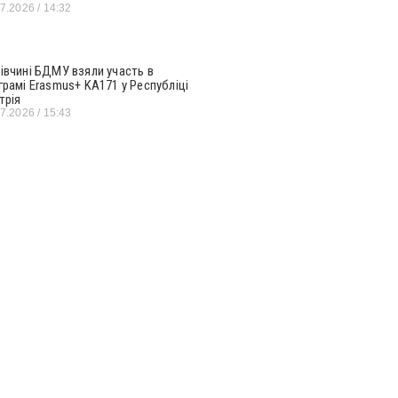
07.2026
14:32
івчині БДМУ взяли участь в
грамі Erasmus+ KA171 у Республіці
трія
07.2026
15:43