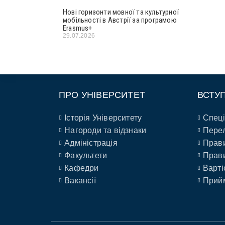
Нові горизонти мовної та культурної
мобільності в Австрії за програмою
Erasmus+
29.07.2026
ПРО УНІВЕРСИТЕТ
ВСТУ
Історія Університету
Спеці
Нагороди та відзнаки
Перел
Адміністрація
Прави
Факультети
Прави
Кафедри
Варті
Вакансії
Прийм