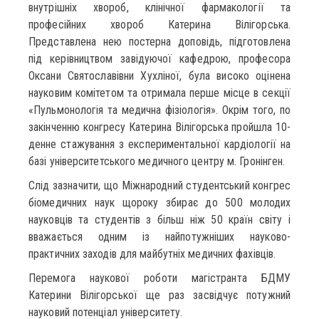
внутрішніх хвороб, клінічної фармакології та
професійних хвороб Катерина Вілігорська.
Представлена нею постерна доповідь, підготовлена
під керівництвом завідуючої кафедрою, професора
Оксани Святославівни Хухліної, була високо оцінена
науковим комітетом та отримала перше місце в секції
«Пульмонологія та медична фізіологія». Окрім того, по
закінченню конгресу Катерина Вілігорська пройшла 10-
денне стажування з експериментальної кардіології на
базі університетського медичного центру м. Гронінген.
Слід зазначити, що Міжнародний студентський конгрес
біомедичних наук щороку збирає до 500 молодих
науковців та студентів з більш ніж 50 країн світу і
вважається одним із найпотужніших науково-
практичних заходів для майбутніх медичних фахівців.
Перемога наукової роботи магістранта БДМУ
Катерини Вілігорської ще раз засвідчує потужний
науковий потенціал університету.