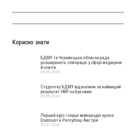
Корисно знати
БДМУ та Чернівецька обласна рада
розширюють співпрацю у сфері медицини
й освіти
05.08.2026
Студентку БДМУ відзначили за найвищий
результат НМТ на Буковині
05.08.2026
Перший курс і перші міжнародні кроки:
Erasmus+ в Республіці Австрія
31.07.2026