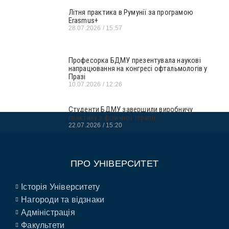
Літня практика в Румунії за програмою
Erasmus+
28.07.2026
15:57
Професорка БДМУ презентувала наукові
напрацювання на конгресі офтальмологів у
Празі
10.07.2026
12:26
Студенти БДМУ завершили виробничу
практику з фізичної терапії
22.07.2026
15:20
ПРО УНІВЕРСИТЕТ
Історія Університету
Нагороди та відзнаки
Адміністрація
Факультети