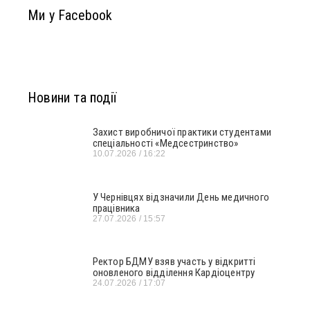
Ми у Facebook
Новини та події
Захист виробничої практики студентами
спеціальності «Медсестринство»
10.07.2026
16:22
У Чернівцях відзначили День медичного
працівника
27.07.2026
15:57
Ректор БДМУ взяв участь у відкритті
оновленого відділення Кардіоцентру
24.07.2026
17:07