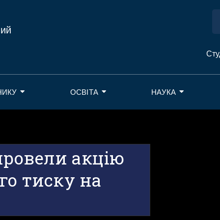
ний
Сту
НИКУ
ОСВІТА
НАУКА
провели акцію
го тиску на