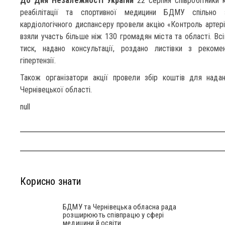
До Дня Незалежності України
22 серпня співробітники 
реабілітації та спортивної медицини БДМУ спільно з
кардіологічного диспансеру провели акцію «Контроль артеріа
взяли участь більше ніж 130 громадян міста та області. Вс
тиск, надано консультації, роздано листівки з рекоме
гіпертензії.
Також організатори акції провели збір коштів для над
Чернівецької області.
null
Корисно знати
БДМУ та Чернівецька обласна рада
розширюють співпрацю у сфері
медицини й освіти