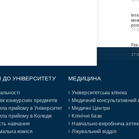
Інт
мож
роз
15.
Рек
пра
27.
П ДО УНІВЕРСИТЕТУ
МЕДИЦИНА
альності
Університетська клініка
ік конкурсних предметів
Медичний консультативний 
ла прийому в Університет
Медичні Центри
ла прийому в Коледж
Клінічні бази
сть навчання
Навчально-виробнича аптек
альна коміся
Лікувальний відділ