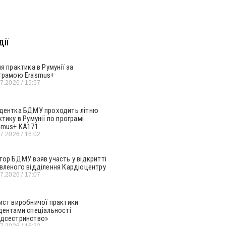
ії
ня практика в Румунії за
грамою Erasmus+
07.2026
15:57
дентка БДМУ проходить літню
ктику в Румунії по програмі
smus+ KA171
07.2026
16:02
тор БДМУ взяв участь у відкритті
вленого відділення Кардіоцентру
07.2026
17:07
ист виробничої практики
дентами спеціальності
дсестринство»
07.2026
16:22