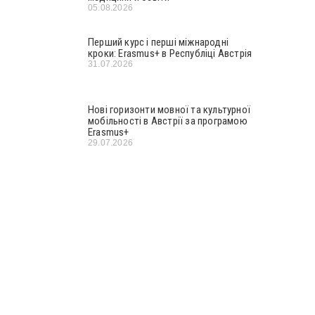
05.08.2026
Перший курс і перші міжнародні
кроки: Erasmus+ в Республіці Австрія
31.07.2026
Нові горизонти мовної та культурної
мобільності в Австрії за програмою
Erasmus+
29.07.2026