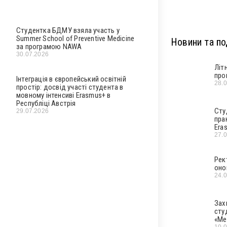
Студентка БДМУ взяла участь у
Summer School of Preventive Medicine
Новини та под
за програмою NAWA
30.07.2026
Літ
про
Інтеграція в європейський освітній
28.
простір: досвід участі студента в
мовному інтенсиві Erasmus+ в
Республіці Австрія
Сту
29.07.2026
пра
Era
27.
Рек
оно
24.
Зах
сту
«Ме
10.