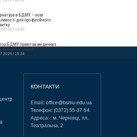
ернатура в БДМУ – нові
ливості для професійного
витку
07.2026
14:10
тор БДМУ привітав медичних
цівників Буковини
07.2026
15:24
КОНТАКТИ
центр
Email:
office@bsmu.edu.ua
Телефон:
(0372) 55-37-54
Адреса: : м. Чернівці, пл.
а
Театральна, 2