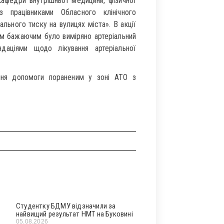
кафедри внутрішньої медицини, фізичної
 працівниками Обласного клінічного
льного тиску на вулицях міста». В акції
ім бажаючим було виміряно артеріальний
ндаціями щодо лікування артеріальної
ання допомоги пораненим у зоні АТО з
Студентку БДМУ відзначили за
найвищий результат НМТ на Буковині
05.08.2026