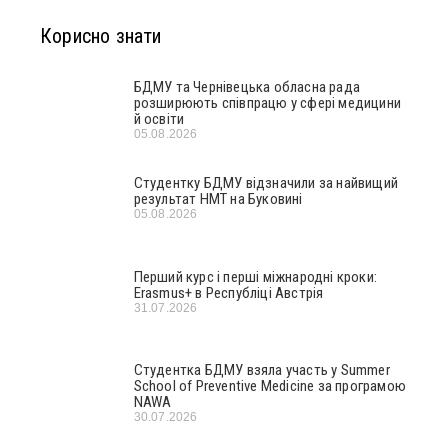
Корисно знати
БДМУ та Чернівецька обласна рада
розширюють співпрацю у сфері медицини
й освіти
05.08.2026
Студентку БДМУ відзначили за найвищий
результат НМТ на Буковині
05.08.2026
Перший курс і перші міжнародні кроки:
Erasmus+ в Республіці Австрія
31.07.2026
Студентка БДМУ взяла участь у Summer
School of Preventive Medicine за програмою
NAWA
30.07.2026