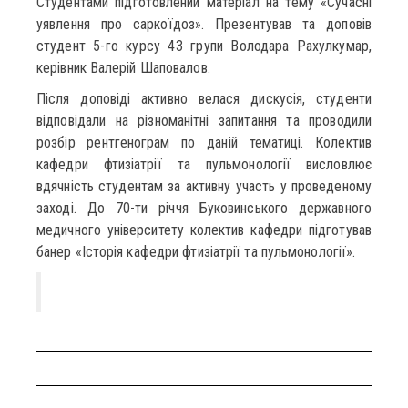
Студентами підготовлений матеріал на тему «Сучасні
уявлення про саркоїдоз». Презентував та доповів
студент 5-го курсу 43 групи Володара Рахулкумар,
керівник Валерій Шаповалов.
Після доповіді активно велася дискусія, студенти
відповідали на різноманітні запитання та проводили
розбір рентгенограм по даній тематиці. Колектив
кафедри фтизіатрії та пульмонології висловлює
вдячність студентам за активну участь у проведеному
заході. До 70-ти річчя Буковинського державного
медичного університету колектив кафедри підготував
банер «Історія кафедри фтизіатрії та пульмонології».