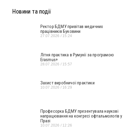
Новини та події
Ректор БДМУ привітав медичних
працівників Буковини
27.07.2026
15:24
Літня практика в Румунії за програмою
Erasmus+
28.07.2026
15:57
Захист виробничої практики
10.07.2026
16:29
Професорка БДМУ презентувала наукові
напрацювання на конгресі офтальмологів у
Празі
10.07.2026
12:26