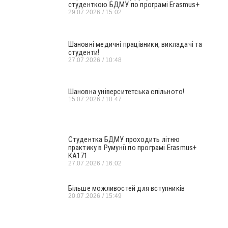
студенткою БДМУ по програмі Erasmus+
29.07.2026
15:02
Шановні медичні працівники, викладачі та
студенти!
27.07.2026
10:48
Шановна університетська спільното!
15.07.2026
10:47
Студентка БДМУ проходить літню
практику в Румунії по програмі Erasmus+
KA171
27.07.2026
16:02
Більше можливостей для вступників
20.07.2026
15:49