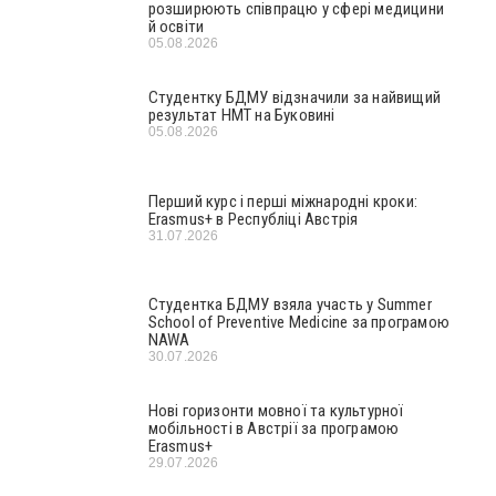
розширюють співпрацю у сфері медицини
й освіти
05.08.2026
Студентку БДМУ відзначили за найвищий
результат НМТ на Буковині
05.08.2026
Перший курс і перші міжнародні кроки:
Erasmus+ в Республіці Австрія
31.07.2026
Студентка БДМУ взяла участь у Summer
School of Preventive Medicine за програмою
NAWA
30.07.2026
Нові горизонти мовної та культурної
мобільності в Австрії за програмою
Erasmus+
29.07.2026