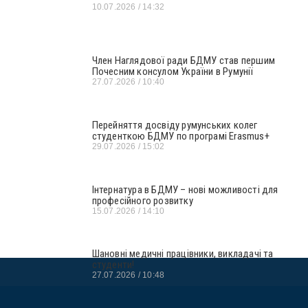
10.07.2026
14:32
Член Наглядової ради БДМУ став першим
Почесним консулом України в Румунії
27.07.2026
10:40
Перейняття досвіду румунських колег
студенткою БДМУ по програмі Erasmus+
29.07.2026
15:02
Інтернатура в БДМУ – нові можливості для
професійного розвитку
15.07.2026
14:10
Шановні медичні працівники, викладачі та
студенти!
27.07.2026
10:48