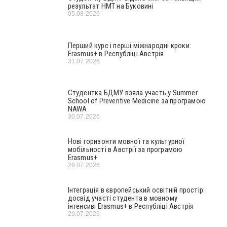
результат НМТ на Буковині
05.08.2026
Перший курс і перші міжнародні кроки:
Erasmus+ в Республіці Австрія
31.07.2026
Студентка БДМУ взяла участь у Summer
School of Preventive Medicine за програмою
NAWA
30.07.2026
Нові горизонти мовної та культурної
мобільності в Австрії за програмою
Erasmus+
29.07.2026
Інтеграція в європейський освітній простір:
досвід участі студента в мовному
інтенсиві Erasmus+ в Республіці Австрія
29.07.2026