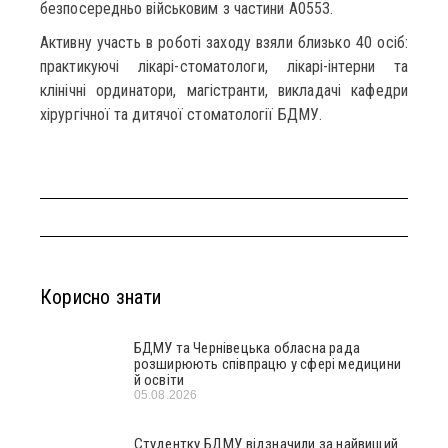
безпосередньо військовим з частини А0553.
Активну участь в роботі заходу взяли близько 40 осіб:
практикуючі лікарі-стоматологи, лікарі-інтерни та
клінічні ординатори, магістранти, викладачі кафедри
хірургічної та дитячої стоматології БДМУ.
Корисно знати
БДМУ та Чернівецька обласна рада
розширюють співпрацю у сфері медицини
й освіти
05.08.2026
Студентку БДМУ відзначили за найвищий