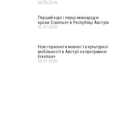
05.08.2026
Перший курс і перші міжнародні
кроки: Erasmus+ в Республіці Австрія
31.07.2026
Нові горизонти мовної та культурної
мобільності в Австрії за програмою
Erasmus+
29.07.2026