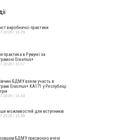
ії
ист виробничої практики
07.2026
16:29
ня практика в Румунії за
грамою Erasmus+
07.2026
15:57
івчині БДМУ взяли участь в
грамі Erasmus+ KA171 у Республіці
трія
07.2026
15:43
ьше можливостей для вступників
07.2026
15:49
ковцям БДМУ присвоєно вчені