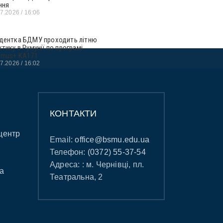
ння
07.2026
16:06
дентка БДМУ проходить літню
ктику в Румунії по програмі
smus+ KA171
07.2026
16:02
КОНТАКТИ
центр
Email:
office@bsmu.edu.ua
Телефон:
(0372) 55-37-54
Адреса: : м. Чернівці, пл.
а
Театральна, 2