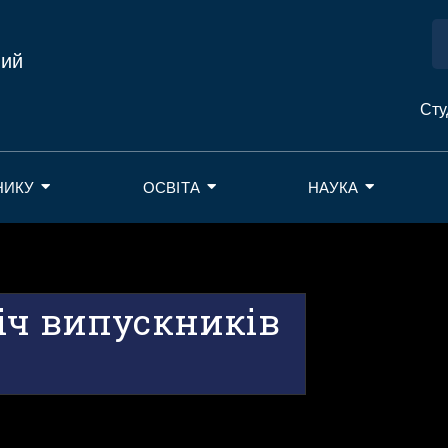
ний
Сту
НИКУ
ОСВІТА
НАУКА
іч випускників