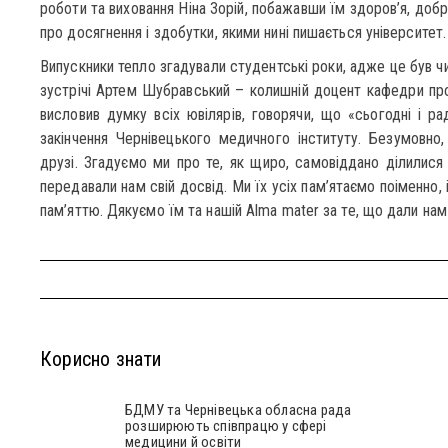
роботи та виховання Ніна Зорій, побажавши їм здоров’я, добр
про досягнення і здобутки, якими нині пишається університет.
Випускники тепло згадували студентські роки, адже це був ч
зустрічі Артем Шубравський – колишній доцент кафедри про
висловив думку всіх ювілярів, говорячи, що «сьогодні і ра
закінчення Чернівецького медичного інституту. Безумовно
друзі. Згадуємо ми про те, як щиро, самовіддано ділилися 
передавали нам свій досвід. Ми їх усіх пам’ятаємо поіменно,
пам’яттю. Дякуємо їм та нашій Alma mater за те, що дали нам
Корисно знати
БДМУ та Чернівецька обласна рада
розширюють співпрацю у сфері
медицини й освіти