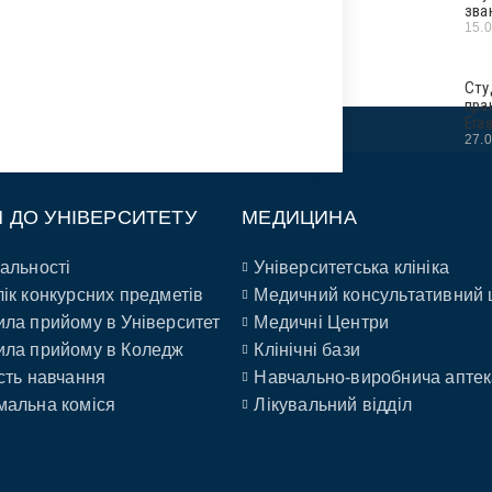
зва
15.
Сту
пра
Era
27.
П ДО УНІВЕРСИТЕТУ
МЕДИЦИНА
альності
Університетська клініка
ік конкурсних предметів
Медичний консультативний 
ла прийому в Університет
Медичні Центри
ла прийому в Коледж
Клінічні бази
сть навчання
Навчально-виробнича аптек
альна коміся
Лікувальний відділ