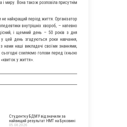
а і миру. Вона також розповіла присутнім
и не найкращий період життя. Організатор
педевтики внутрішніх хвороб, – напевно
дісний, і щемний день – 50 років з дня
, у цей день згадуються роки навчання,
з нами наші викладачі своїми знаннями,
 і сьогодні схиляємо голови перед їхньою
 «квиток у життя».
Студентку БДМУ відзначили за
найвищий результат НМТ на Буковині
05.08.2026