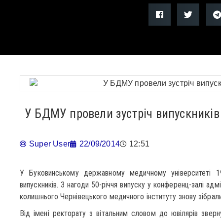
У БДМУ провели зустріч випускників
Super User
22/09/2014
12:51
У Буковинському державному медичному університеті 19
випускників. З нагоди 50-річчя випуску у конференц-залі ад
колишнього Чернівецького медичного інституту знову зібрал
Від імені ректорату з вітальним словом до ювілярів зверн