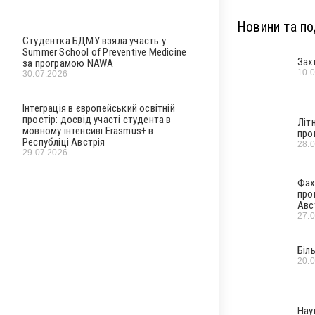
Новини та под
Студентка БДМУ взяла участь у
Summer School of Preventive Medicine
Зах
за програмою NAWA
10.
30.07.2026
Інтеграція в європейський освітній
простір: досвід участі студента в
Літ
мовному інтенсиві Erasmus+ в
про
Республіці Австрія
28.
29.07.2026
Фах
про
Авс
27.
Біл
20.
Нау