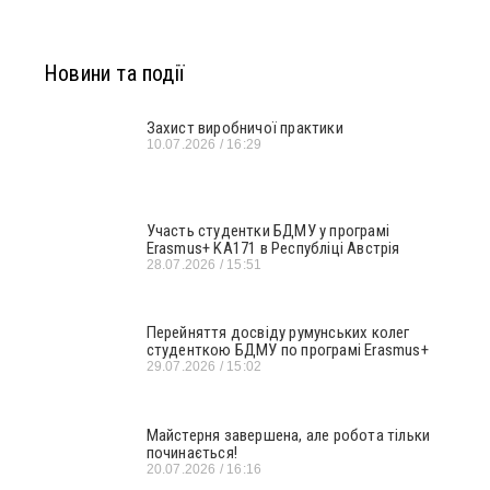
Новини та події
Захист виробничої практики
10.07.2026
16:29
Участь студентки БДМУ у програмі
Erasmus+ KA171 в Республіці Австрія
28.07.2026
15:51
Перейняття досвіду румунських колег
студенткою БДМУ по програмі Erasmus+
29.07.2026
15:02
Майстерня завершена, але робота тільки
починається!
20.07.2026
16:16