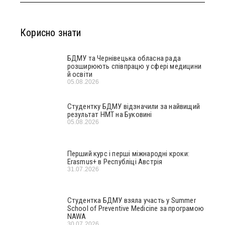
Корисно знати
БДМУ та Чернівецька обласна рада
розширюють співпрацю у сфері медицини
й освіти
05.08.2026
Студентку БДМУ відзначили за найвищий
результат НМТ на Буковині
05.08.2026
Перший курс і перші міжнародні кроки:
Erasmus+ в Республіці Австрія
31.07.2026
Студентка БДМУ взяла участь у Summer
School of Preventive Medicine за програмою
NAWA
30.07.2026