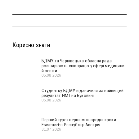
Корисно знати
БДМУ та Чернівецька обласна рада
розширюють співпрацю у сфері медицини
й освіти
05.08.2026
Студентку БДМУ відзначили за найвищий
результат НМТ на Буковині
05.08.2026
Перший курс і перші міжнародні кроки:
Erasmus+ в Республіці Австрія
31.07.2026