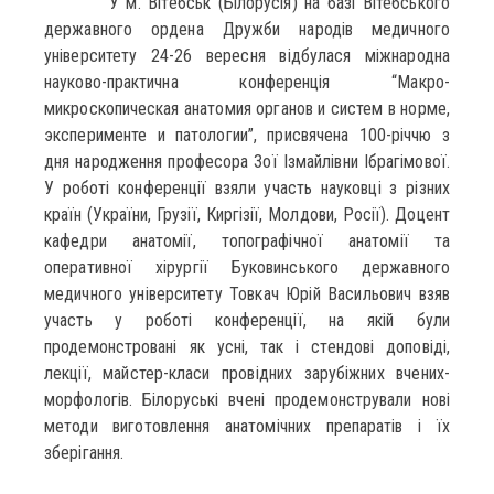
У м. Вітебськ (Білорусія) на базі Вітебського
державного ордена Дружби народів медичного
університету 24-26 вересня відбулася міжнародна
науково-практична конференція “Макро-
микроскопическая анатомия органов и систем в норме,
эксперименте и патологии”, присвячена 100-річчю з
дня народження професора Зої Ізмайлівни Ібрагімової.
У роботі конференції взяли участь науковці з різних
країн (України, Грузії, Киргізії, Молдови, Росії). Доцент
кафедри анатомії, топографічної анатомії та
оперативної хірургії Буковинського державного
медичного університету Товкач Юрій Васильович взяв
участь у роботі конференції, на якій були
продемонстровані як усні, так і стендові доповіді,
лекції, майстер-класи провідних зарубіжних вчених-
морфологів. Білоруські вчені продемонстрували нові
методи виготовлення анатомічних препаратів і їх
зберігання.