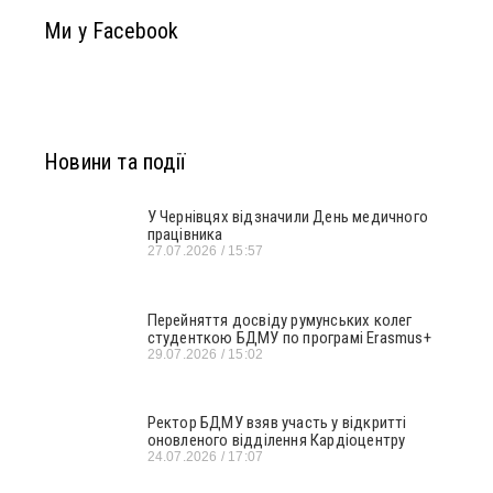
Ми у Facebook
Новини та події
У Чернівцях відзначили День медичного
працівника
27.07.2026
15:57
Перейняття досвіду румунських колег
студенткою БДМУ по програмі Erasmus+
29.07.2026
15:02
Ректор БДМУ взяв участь у відкритті
оновленого відділення Кардіоцентру
24.07.2026
17:07