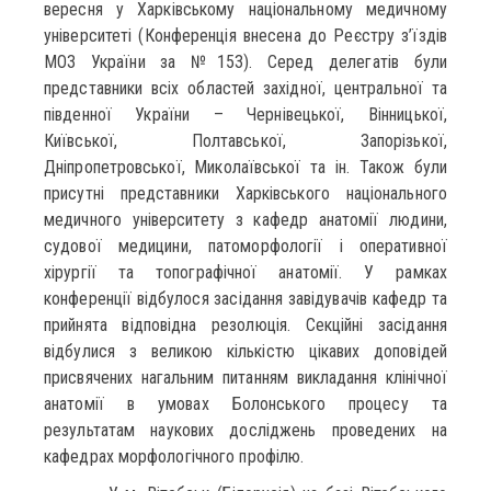
вересня у Харківському національному медичному
університеті (Конференція внесена до Реєстру з’їздів
МОЗ України за №153). Серед делегатів були
представники всіх областей західної, центральної та
південної України – Чернівецької, Вінницької,
Київської, Полтавської, Запорізької,
Дніпропетровської, Миколаївської та ін. Також були
присутні представники Харківського національного
медичного університету з кафедр анатомії людини,
судової медицини, патоморфології і оперативної
хірургії та топографічної анатомії. У рамках
конференції відбулося засідання завідувачів кафедр та
прийнята відповідна резолюція. Секційні засідання
відбулися з великою кількістю цікавих доповідей
присвячених нагальним питанням викладання клінічної
анатомії в умовах Болонського процесу та
результатам наукових досліджень проведених на
кафедрах морфологічного профілю.