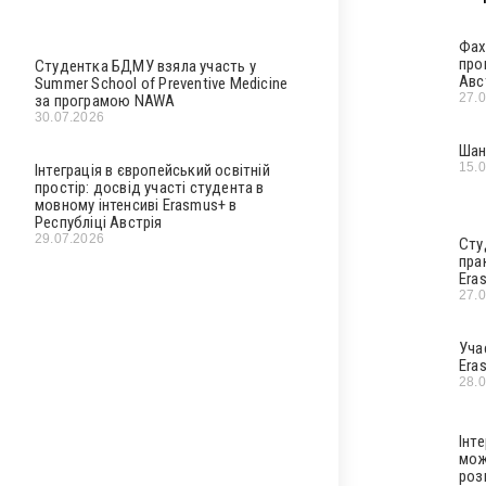
Фах
про
Студентка БДМУ взяла участь у
Авс
Summer School of Preventive Medicine
27.
за програмою NAWA
30.07.2026
Шан
15.
Інтеграція в європейський освітній
простір: досвід участі студента в
мовному інтенсиві Erasmus+ в
Республіці Австрія
29.07.2026
Сту
пра
Era
27.
Уча
Era
28.
Інт
мож
роз