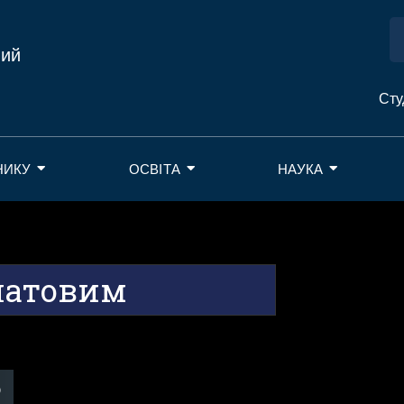
ний
Сту
НИКУ
ОСВІТА
НАУКА
латовим