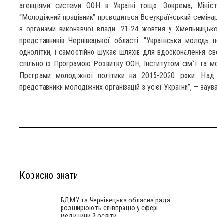
агенціями системи ООН в Україні тощо. Зокрема, Міні
“Молодіжний працівник” проводиться Всеукраїнський семінар
з органами виконавчої влади. 21-24 жовтня у Хмельницько
представників Чернівецької області. “Українська молодь 
однолітки, і самостійно шукає шляхів для вдосконалення сво
спільно із Програмою Розвитку ООН, Інститутом сім`ї та м
Програми молодіжної політики на 2015-2020 роки. Над 
представники молодіжних організацій з усієї України”, – зау
Корисно знати
БДМУ та Чернівецька обласна рада
розширюють співпрацю у сфері
медицини й освіти