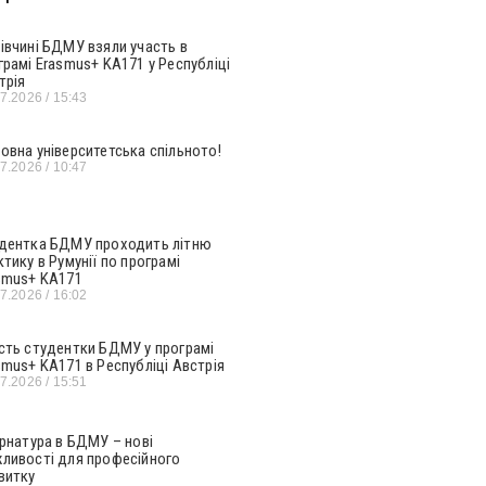
івчині БДМУ взяли участь в
грамі Erasmus+ KA171 у Республіці
трія
07.2026
15:43
овна університетська спільното!
07.2026
10:47
дентка БДМУ проходить літню
ктику в Румунії по програмі
smus+ KA171
07.2026
16:02
сть студентки БДМУ у програмі
smus+ KA171 в Республіці Австрія
07.2026
15:51
ернатура в БДМУ – нові
ливості для професійного
витку