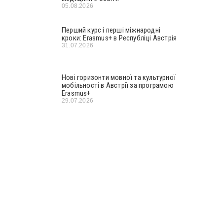
05.08.2026
Перший курс і перші міжнародні
кроки: Erasmus+ в Республіці Австрія
31.07.2026
Нові горизонти мовної та культурної
мобільності в Австрії за програмою
Erasmus+
29.07.2026