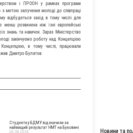
стерством і ПРООН у рамках програми
 з метою залучення молоді до співпраці
му відбудеться захід в тому числі для
не менш розвинена ніж їхні європейські
їх знань та навичок. Зараз Міністерство
олоді закінчуємо роботу над Концепцією
Концепцією, в тому числі, працювали
важив Дмитро Булатов.
Студентку БДМУ відзначили за
найвищий результат НМТ на Буковині
Новини та под
05.08.2026