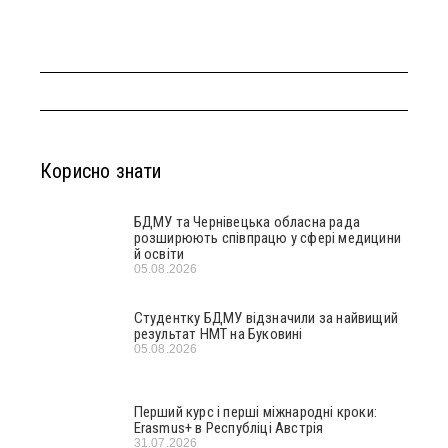
Корисно знати
БДМУ та Чернівецька обласна рада
розширюють співпрацю у сфері медицини
й освіти
05.08.2026
Студентку БДМУ відзначили за найвищий
результат НМТ на Буковині
05.08.2026
Перший курс і перші міжнародні кроки:
Erasmus+ в Республіці Австрія
31.07.2026