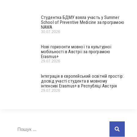
Студентка БДМУ взяла участь у Summer
School of Preventive Medicine за програмою
NAWA
30.07.2026
Нові горизонти мовної та культурної
мобільності в Австрії за програмою
Erasmus+
29.07.2026
Інтеграція в європейський освітній простір:
досвід участі студента в мовному
інтенсиві Erasmus+ в Республіці Австрія
29.07.2026