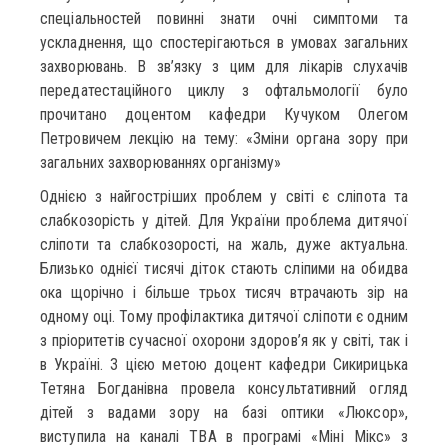
спеціальностей повинні знати очні симптоми та
ускладнення, що спостерігаються в умовах загальних
захворювань. В зв’язку з цим для лікарів слухачів
передатестаційного циклу з офтальмології було
прочитано доцентом кафедри Кучуком Олегом
Петровичем лекцію на тему: «Зміни органа зору при
загальних захворюваннях організму»
Однією з найгостріших проблем у світі є сліпота та
слабкозорість у дітей. Для України проблема дитячої
сліпоти та слабкозорості, на жаль, дуже актуальна.
Близько однієї тисячі діток стають сліпими на обидва
ока щорічно і більше трьох тисяч втрачають зір на
одному оці. Тому профілактика дитячої сліпоти є одним
з пріоритетів сучасної охорони здоров’я як у світі, так і
в Україні. З цією метою доцент кафедри Сикирицька
Тетяна Богданівна провела консультативний огляд
дітей з вадами зору на базі оптики «Люксор»,
виступила на каналі ТВА в програмі «Міні Мікс» з