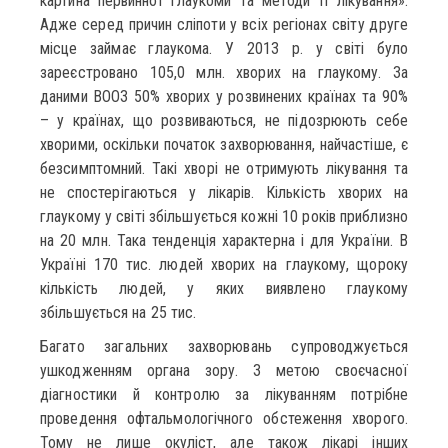
картина первинної глаукоми та методи її лікування».
Адже серед причин сліпоти у всіх регіонах світу друге
місце займає глаукома. У 2013 р. у світі було
зареєстровано 105,0 млн. хворих на глаукому. За
даними ВООЗ 50% хворих у розвинених країнах та 90%
– у країнах, що розвиваються, не підозрюють себе
хворими, оскільки початок захворювання, найчастіше, є
безсимптомний. Такі хворі не отримують лікування та
не спостерігаються у лікарів. Кількість хворих на
глаукому у світі збільшується кожні 10 років приблизно
на 20 млн. Така тенденція характерна і для України. В
Україні 170 тис. людей хворих на глаукому, щороку
кількість людей, у яких виявлено глаукому
збільшується на 25 тис.
Багато загальних захворювань супроводжується
ушкодженням органа зору. З метою своєчасної
діагностики й контролю за лікуванням потрібне
проведення офтальмологічного обстеження хворого.
Тому не лише окуліст, але також лікарі інших