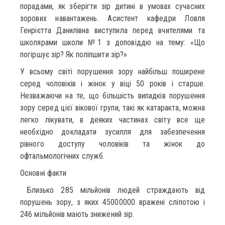
порадами, як зберігти зір дитині в умовах сучасних
зорових навантажень. Асистент кафедри Ловля
Генрієтта Данилівна виступила перед вчителями та
школярами школи №1 з доповіддю на тему: «Що
погіршує зір? Як поліпшити зір?»
У всьому світі порушення зору найбільш поширене
серед чоловіків і жінок у віці 50 років і старше.
Незважаючи на те, що більшість випадків порушення
зору серед цієї вікової групи, такі як катаракта, можна
легко лікувати, в деяких частинах світу все ще
необхідно докладати зусилля для забезпечення
рівного доступу чоловіків та жінок до
офтальмологічних служб.
Основні факти
Близько 285 мільйонів людей страждають від
порушень зору, з яких 45000000 вражені сліпотою і
246 мільйонів мають знижений зір.