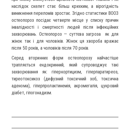
наслідок скелет стає більш крихким, а вірогідність
виникнення переломів зростає. Згідно статистики ВООЗ
остеопороз посідає четверте місце у списку причин
інвалідності і смертності людей після інфекційних
захворювань. Остеопороз — суттєва загроза як для
жінок так і для чоловіків. Жінок ця хвороба вражає
після 50 років, а чоловіків після 70 років.
Серед вторинних форм остеопорозу найчастіше
трапляється ендокринний, який супроводжує такі
захворювання як: гіперкортицизм, гіперпаратиреоз,
тиреотоксикоз (дифузний токсичний зоб, токсична
аденома), гіперпролактинемія, акромегалія, цукровий
діабет, гіпогонадизм.