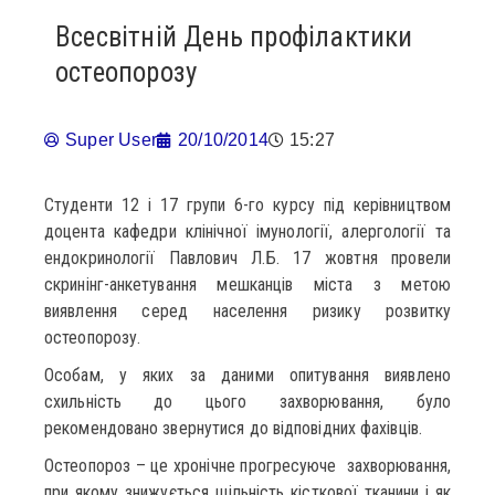
Всесвітній День профілактики
остеопорозу
Super User
20/10/2014
15:27
Студенти 12 і 17 групи 6-го курсу під керівництвом
доцента кафедри клінічної імунології, алергології та
ендокринології Павлович Л.Б. 17 жовтня провели
скринінг-анкетування мешканців міста з метою
виявлення серед населення ризику розвитку
остеопорозу.
Особам, у яких за даними опитування виявлено
схильність до цього захворювання, було
рекомендовано звернутися до відповідних фахівців.
Остеопороз – це хронічне прогресуюче захворювання,
при якому знижується щільність кісткової тканини і як