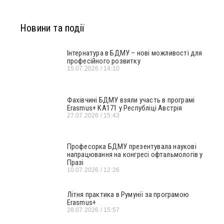
Новини та події
Інтернатура в БДМУ – нові можливості для
професійного розвитку
15.07.2026
14:10
Фахівчині БДМУ взяли участь в програмі
Erasmus+ KA171 у Республіці Австрія
27.07.2026
15:43
Професорка БДМУ презентувала наукові
напрацювання на конгресі офтальмологів у
Празі
10.07.2026
12:26
Літня практика в Румунії за програмою
Erasmus+
28.07.2026
15:57