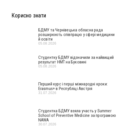
Корисно знати
БДМУ та Чернівецька обласна рада
розширюють співпрацю у сфері медицини
й освіти
05.08.2026
Студентку БДМУ відзначили за найвищий
результат НМТ на Буковині
05.08.2026
Перший курс і перші міжнародні кроки:
Erasmus+ в Республіці Австрія
31.07.2026
Студентка БДМУ взяла участь у Summer
School of Preventive Medicine за програмою
NAWA
30.07.2026