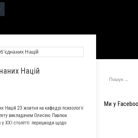
днаних Націй
Ми у Facebo
их Націй 23 жовтня на кафедрі психології
ситету викладачем Олесею Павлюк
й у ХХІ столітті: перешкоди щодо