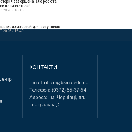
стерня завершена, але робота
ьки починається!
07.2026
16:16
ьше можливостей для вступників
07.2026
15:49
КОНТАКТИ
центр
Email:
office@bsmu.edu.ua
Телефон:
(0372) 55-37-54
Адреса: : м. Чернівці, пл.
а
Театральна, 2