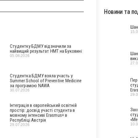
Новини та под
Шан
15.
Студентку БДМУ відзначили за
найвищий результат НМТ на Буковині
Шан
05.08.2026
вик
27.
Студентка БДМУ взяла участь у
Пер
Summer School of Preventive Medicine
сту
за програмою NAWA
Era
30.07.2026
29.
Інтеграція в європейський освітній
Зах
простір: досвід участі студента в
сту
мовному інтенсиві Erasmus+ в
«Ме
Республіці Австрія
10.
29.07.2026