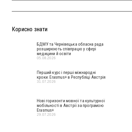
Корисно знати
БДМУ та Чернівецька обласна рада
розширюють співпрацю у сфері
медицини й освіти
05.08.2026
Перший курс і перші міжнародні
кроки: Erasmus+ в Республіці Австрія
31.07.2026
Нові горизонти мовної та культурної
мобільності в Австрії за програмою
Erasmus+
29.07.2026