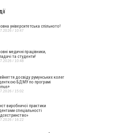
ії
овна університетська спільното!
07.2026
10:47
овні медичні працівники,
ладачі та студенти!
07.2026
10:48
ейняття досвіду румунських колег
денткою БДМУ по програмі
smus+
07.2026
15:02
ист виробничої практики
дентами спеціальності
дсестринство»
07.2026
16:22