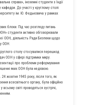
альна справа», іноземні студенти з Індії
 кафедри. До участі у круглому столі
верситету ім. Ю. Федьковича у рамках
ових блоки. Під час розгляду питань
і ООН» студенти активно обговорювали
леї ООН, діяльність Ради Безпеки щодо
ту ООН.
 круглого столу стосувалися перешкод
вдач ООН у сфері підтримки миру.
презентації про проблеми реформування
ирішенні яких ООН була недієвою.
 24 жовтня 1945 року, після того, як
ення всесвітнього органу, була офіційно
у всьому світі проводяться зустрічі,
гненням.