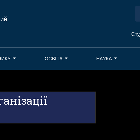
ний
Сту
НИКУ
ОСВІТА
НАУКА
анізації