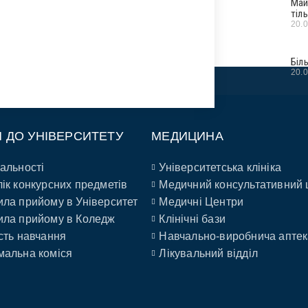
Май
тіл
20.
Біл
20.
П ДО УНІВЕРСИТЕТУ
МЕДИЦИНА
альності
Університетська клініка
ік конкурсних предметів
Медичний консультативний 
ла прийому в Університет
Медичні Центри
ла прийому в Коледж
Клінічні бази
сть навчання
Навчально-виробнича аптек
альна коміся
Лікувальний відділ