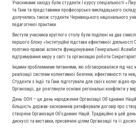
Учасниками заходу були студенти І курсу спеціальності «Лікув
та Гани та представники професорсько-викладацького складу
долучились також студенти Чернівецького національного уні
педагогічної практики.
Виступи учасників круглого столу були поділені на два смисл
першого блоку «Інституційні підстави ефективної діяльност
політико-правові аспекти функціонування Генеральної Асамб
підтримування миру у світі та організацію роботи Секретаріа
Іншими проблемними питаннями, які обговорювалися під час
реалізації системи колективної безпеки, ефективності та не
Студенти з Індії та Гани підготували для своїх колег відео-
Організації, де розглянули основні регіональні конфлікти у в
День ООН – це день народження Організації Об’єднаних Націй.
більшість держав-засновників ратифікували договір про створ
створена Організація Об’єднаних Націй. Традиційно в цей день 
дискусії та виставки, присвячені цілям Організації та її дося