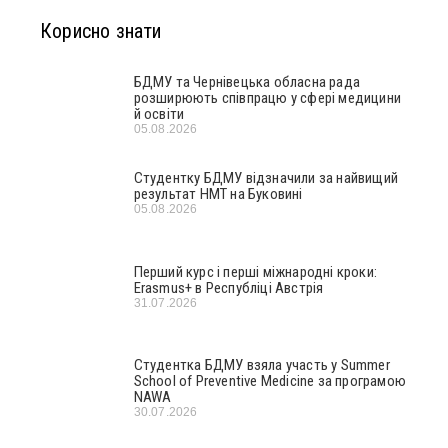
Корисно знати
БДМУ та Чернівецька обласна рада
розширюють співпрацю у сфері медицини
й освіти
05.08.2026
Студентку БДМУ відзначили за найвищий
результат НМТ на Буковині
05.08.2026
Перший курс і перші міжнародні кроки:
Erasmus+ в Республіці Австрія
31.07.2026
Студентка БДМУ взяла участь у Summer
School of Preventive Medicine за програмою
NAWA
30.07.2026