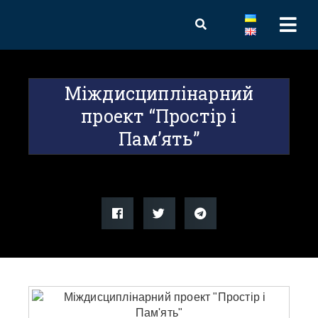
Міждисциплінарний
проект “Простір і
Пам’ять”