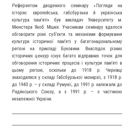
Референтом дводенного семінару «Погляди на
історію: європейська, габсбурзька й українська
культура пам’яті» був викладач Університету м.
Мюнстера Якоб Мішке. Учасникам семінару вдалося
обговорити різні суб’єкти та механізми формування
культури історичної пам’яті у багатонаціональному
регіоні на прикладі Буковини. Внаслідок різних
історичних цензур існує багато відправних точок для
обговорення історичних процесів і культури пам’яті в
цьому регіоні, оскільки до 1918 р. Чернівці
знаходилися у складі Габсбурзької монархії, з 1918 р.
до 1940 р. – у складі Румунії, до 1991 р. належали до
Радянського Союзу, а з 1991 р. – є частиною
незалежної України.