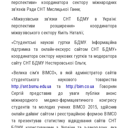
перспективи» координатора сектору міжнародних
зв’язків Ради СНТ Мислицької Ганни;
«Міжвузівськи зв’язки СНТ БДМУ в Україні:
перспективи розширення» координатора
міжвузівського сектору Кміть Наталії;
«Студентські наукові гуртки БДМУ. Інформаційна
підтримка та онлайн-екскурс сайтом СНТ БДМУ»
координатора сектору наукових гуртків та модератора
сайту СНТ БДМУ Нестеровської Ольги;
«Велика сім’я BIMCO», в якій адміністратор сайтів
студентського наукового товариства
http://snt.bsmu.edu.ua
та
http://bim.co.ua
Говорнян
Сергій представив до уваги публіки анонс
міжнародного медико-фармацевтичного конгресу
студентів та молодих учених BIMCO 2015, здійснив
онлайн-дайвінг сайтом і реєстраційною формою BIMCO
та презентував статистику відвідування сайтів СНТ
БДМУ користувачами з України та з-закордону, яка