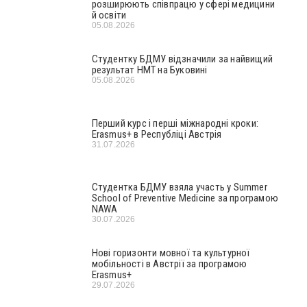
розширюють співпрацю у сфері медицини
й освіти
05.08.2026
Студентку БДМУ відзначили за найвищий
результат НМТ на Буковині
05.08.2026
Перший курс і перші міжнародні кроки:
Erasmus+ в Республіці Австрія
31.07.2026
Студентка БДМУ взяла участь у Summer
School of Preventive Medicine за програмою
NAWA
30.07.2026
Нові горизонти мовної та культурної
мобільності в Австрії за програмою
Erasmus+
29.07.2026