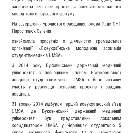
засвідчила невпинне зростання популярності нашого
молодіжного наукового форуму.
На завершення урочистого засідання голова Ради СНТ
Парастивюк Євгенія
ознайомила присутніх з діяльністю громадської
організації «Всеукраїнська молодіжна асоціація
студентів-медиків UMSA».
З 2014 року Буковинський державний медичний
університет є повноцінним членом Всеукраїнської
асоціації студентів-медиків UMSA і бере активну
участь у реалізації основних проектів і завдань
асоціації.
31 травня 2014 відбувся перший всеукраїнський з’їзд
UMSA, де Буковинський державний медичний
університет був представлений локальним
координатором UMSA у Чернівцях, студенткою 5
курсу, медичного факультету №2 Парастивюк