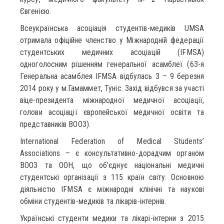
Євгенією.
Всеукраїнська асоціація студентів-медиків UMSA
отримала офіційне членство у Міжнародній федерації
студентських медичних асоціацій (IFMSA)
одноголосним рішенням генеральної асамблеї (63-я
Генеральна асамблея IFMSA відбулась 3 – 9 березня
2014 року у м.Гамаммет, Туніс. Захід відбувся за участі
віце-президента міжнародної медичної асоціації,
голови асоціації європейської медичної освіти та
представників ВООЗ).
International Federation of Medical Students’
Associations – є консультативно-дорадчим органом
ВООЗ та ООН, що об’єднує національні медичні
студентські організації з 115 країн світу. Основною
діяльністю IFMSA є міжнародні клінічні та наукові
обміни студентів-медиків та лікарів-інтернів.
Українські студенти медики та лікарі-інтерни з 2015