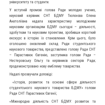
університету та студенти.
У вступній промові голова Ради молодих учених,
науковий керівник СНТ БДМУ Тюлєнєва Олена
Анатоліївна надала характеристику молодіжним
науковим організаціям БДМУ сьогодні – діяльності,
здобуткам та науковим проектам, зробивши короткий
екскурс в історію їх становлення. Крім цього, було
оголошено оновлений склад Ради студентського
наукового товариства, представлено голову Ради СНТ
– Парастивюк Євгенію, заступника голови Ради –
Нестеровську Ольгу та керівників секторів Ради;
продемонстровано нову емблему товариства.
Надалі прозвучали доповіді:
«Історія, розвиток та основні сфери діяльності
студентського наукового товариства БДМУ» голови
Ради СНТ Парастивюк Євгенії;
«Міжнародна діяльність СНТ БДМУ: розвиток та