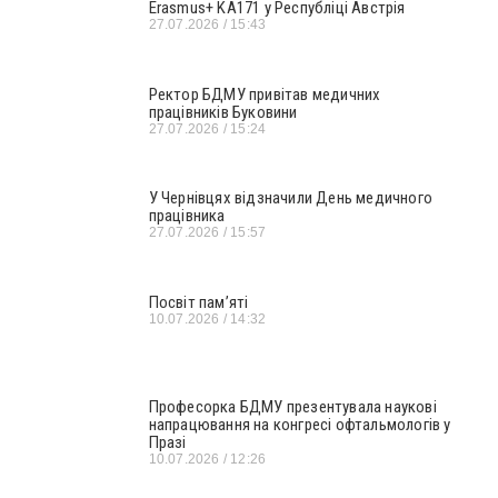
Erasmus+ KA171 у Республіці Австрія
27.07.2026
15:43
Ректор БДМУ привітав медичних
працівників Буковини
27.07.2026
15:24
У Чернівцях відзначили День медичного
працівника
27.07.2026
15:57
Посвіт пам’яті
10.07.2026
14:32
Професорка БДМУ презентувала наукові
напрацювання на конгресі офтальмологів у
Празі
10.07.2026
12:26