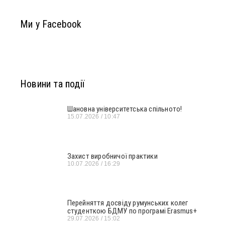
Ми у Facebook
Новини та події
Шановна університетська спільното!
15.07.2026
10:47
Захист виробничої практики
10.07.2026
16:29
Перейняття досвіду румунських колег
студенткою БДМУ по програмі Erasmus+
29.07.2026
15:02