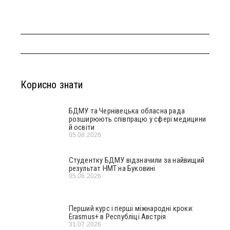
Корисно знати
БДМУ та Чернівецька обласна рада
розширюють співпрацю у сфері медицини
й освіти
05.08.2026
Студентку БДМУ відзначили за найвищий
результат НМТ на Буковині
05.08.2026
Перший курс і перші міжнародні кроки:
Erasmus+ в Республіці Австрія
31.07.2026