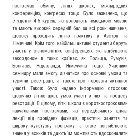
програмах обміну, літніх школах, міжнародних
конференціях, конгресах тощо. Було зазначено, що
студенти 4-5 курсів, які володіють німецькою мовою
та мають високий середній бал за всі роки навчання,
щороку проходять літню практику в Австрії та
Німеччині. Крім того, найбільш активні студенти беруть
участь у різноманітних конференціях, які відбувають
закордоном в таких країнах, як Польща, Румунія,
Болгарія, Нідерланди, Німеччина тощо. Учасники
семінару мали змогу дізнатися про основні умови та
терміни реєстрації, а також про переваги активної
участі. Також було надано інформацію стосовно
щорічних літніх шкіл, умов участі в них та процесу
реєстрації. В цілому, літні школи є короткостроковими
навчальними програмами, які передбачають цікаві
лекції від провідних фахівців, практичні заняття та
широку культурну програму, а отже поглиблюють
знання учасників та дають їм можливість вдосконалити