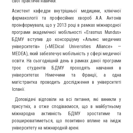
свої практичні навички.
Асистент кафедри внутрішньої медицини, клінічної
фармакології та професійних хвороб А.А. Антонів
проінформувала, що у 2013 році в рамках міжнародної
програми академічної мобільності «Erasmus Mundus»
БДМУ вступив до консорціуму «Альянс медичних
університетів» («MEDical Universities Alliance» —
MEDEA), який забезпечує мобільність у сфері медичної
освіти. На сьогоднішній день в рамках даної програми
троє студентів БДМУ проходять навчання в
університетах Німеччини та Франції, а одна
магістрантка проводить дослідження в університеті
Іспанії.
Доповідачі відповіли на всі питання, які виникли у
присутніх, а отже сподіваємося, що в майбутньому
міжнародна активність БДМУ зростатиме та
розширюватиметься, що позитивно вплине на імідж
університету на міжнародній арені.