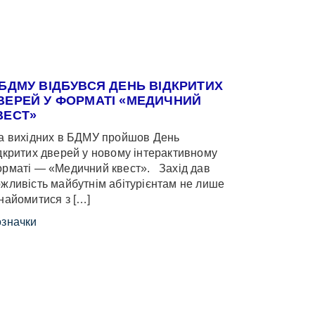
 БДМУ ВІДБУВСЯ ДЕНЬ ВІДКРИТИХ
ВЕРЕЙ У ФОРМАТІ «МЕДИЧНИЙ
ВЕСТ»
 вихідних в БДМУ пройшов День
дкритих дверей у новому інтерактивному
рматі — «Медичний квест». Захід дав
жливість майбутнім абітурієнтам не лише
найомитися з […]
значки