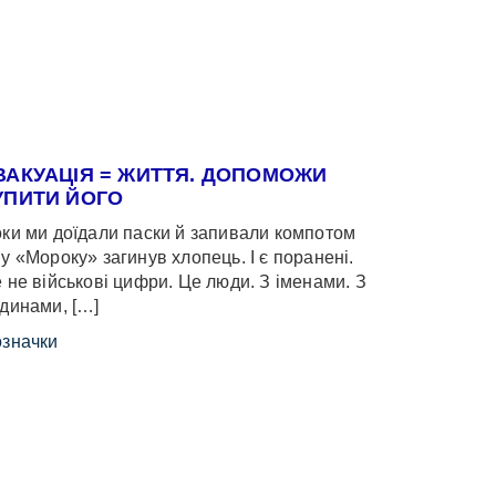
ВАКУАЦІЯ = ЖИТТЯ. ДОПОМОЖИ
УПИТИ ЙОГО
ки ми доїдали паски й запивали компотом
у «Мороку» загинув хлопець. І є поранені.
 не військові цифри. Це люди. З іменами. З
динами, […]
значки