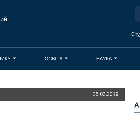
ний
Сту
НИКУ
ОСВІТА
НАУКА
25.03.2019
А