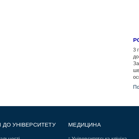
Р
3 
до
За
шв
ос
По
П ДО УНІВЕРСИТЕТУ
МЕДИЦИНА
альності
Університетська клініка