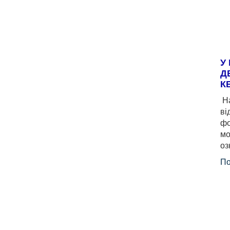
У
Д
К
На
ві
фо
мо
оз
По