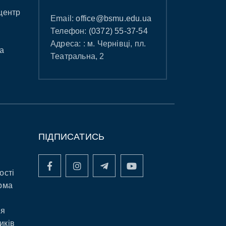
центр
Email:
office@bsmu.edu.ua
Телефон:
(0372) 55-37-54
Адреса: : м. Чернівці, пл.
а
Театральна, 2
ПІДПИСАТИСЬ
ості
рма
ня
иків