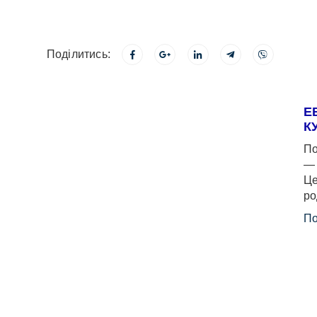
Поділитись:
Е
К
По
— 
Це
ро
По