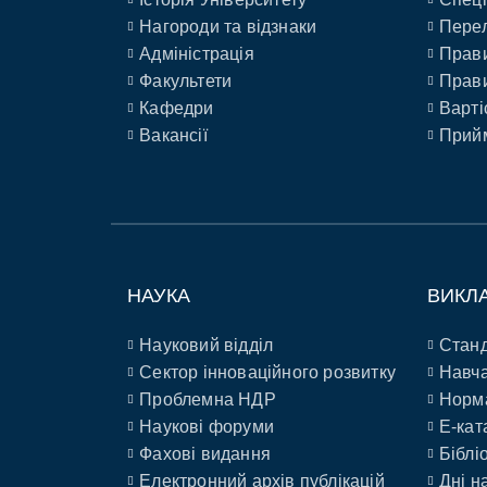
Нагороди та відзнаки
Перел
Адміністрація
Прави
Факультети
Прави
Кафедри
Варті
Вакансії
Прийм
НАУКА
ВИКЛ
Науковий відділ
Станд
Сектор інноваційного розвитку
Навча
Проблемна НДР
Норм
Наукові форуми
E-кат
Фахові видання
Біблі
Електронний архів публікацій
Дні н