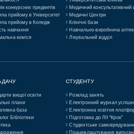
ік конкурсних предметів
Медичний консультативний 
ла прийому в Університет
Медичні Центри
ла прийому в Коледж
Клінічні бази
сть навчання
Навчально-виробнича аптек
альна коміся
Лікувальний відділ
АДАЧУ
СТУДЕНТУ
арти вищої освіти
Розклад занять
льні плани
Електронний журнал успішн
ативна база
Електронна освітня платфо
алог Бібліотеки
Підготовка до ЛІІ “Крок”
отека
Студентське самоврядуван
ародження
Працевлаштування випускн