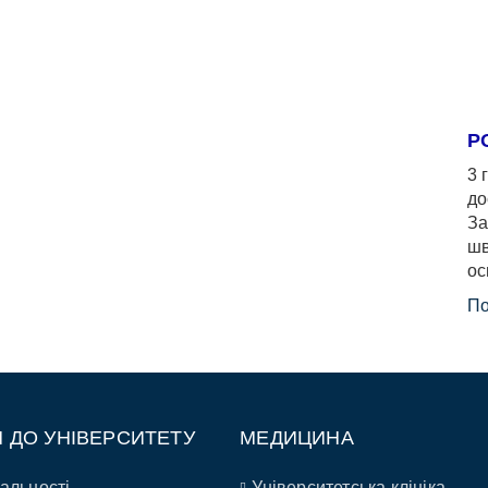
Р
3 
до
За
шв
ос
По
П ДО УНІВЕРСИТЕТУ
МЕДИЦИНА
альності
Університетська клініка