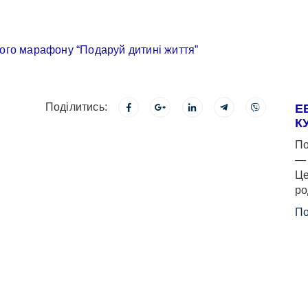
Поділитись:
Е
К
По
— 
Це
ро
По