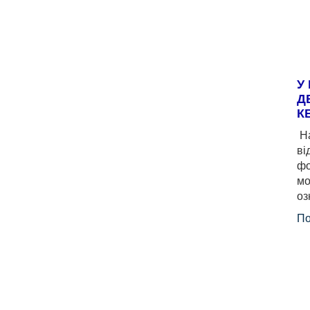
У
Д
К
На
ві
фо
мо
оз
По