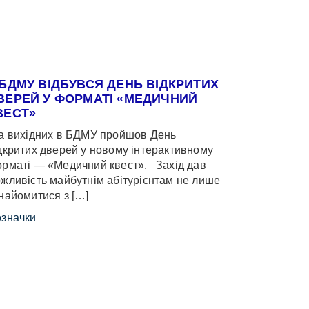
 БДМУ ВІДБУВСЯ ДЕНЬ ВІДКРИТИХ
ВЕРЕЙ У ФОРМАТІ «МЕДИЧНИЙ
ВЕСТ»
 вихідних в БДМУ пройшов День
дкритих дверей у новому інтерактивному
рматі — «Медичний квест». Захід дав
жливість майбутнім абітурієнтам не лише
найомитися з […]
значки