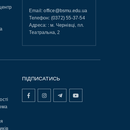
центр
Email:
office@bsmu.edu.ua
Телефон:
(0372) 55-37-54
Адреса: : м. Чернівці, пл.
а
Театральна, 2
ПІДПИСАТИСЬ
ості
рма
ня
иків