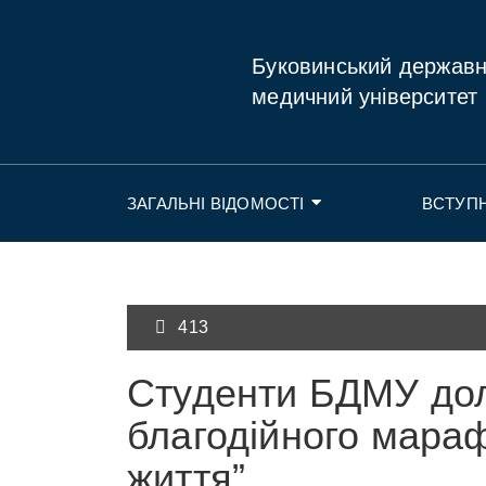
Буковинський держав
медичний університет
ЗАГАЛЬНІ ВІДОМОСТІ
ВСТУП
413
Студенти БДМУ до
благодійного мара
життя”