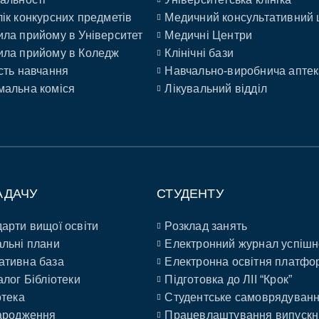
ік конкурсних предметів
Медичний консультативний 
ла прийому в Університет
Медичні Центри
ла прийому в Коледж
Клінічні бази
сть навчання
Навчально-виробнича аптек
альна коміся
Лікувальний відділ
АДАЧУ
СТУДЕНТУ
арти вищої освіти
Розклад занять
льні плани
Електронний журнал успішн
ативна база
Електронна освітня платфо
алог Бібліотеки
Підготовка до ЛІІ “Крок”
отека
Студентське самоврядуван
ародження
Працевлаштування випускн