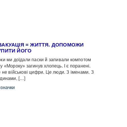
ВАКУАЦІЯ = ЖИТТЯ. ДОПОМОЖИ
УПИТИ ЙОГО
ки ми доїдали паски й запивали компотом
у «Мороку» загинув хлопець. І є поранені.
 не військові цифри. Це люди. З іменами. З
динами, […]
значки