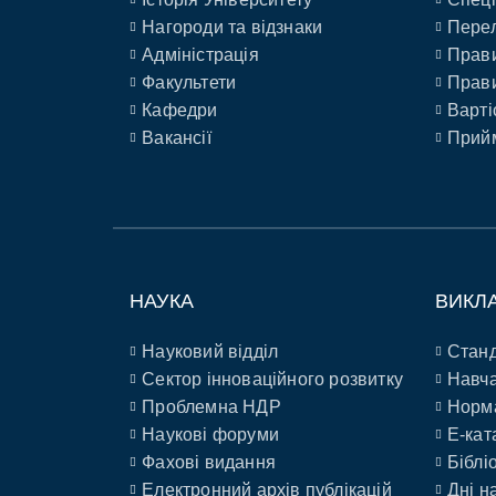
Нагороди та відзнаки
Перел
Адміністрація
Прави
Факультети
Прави
Кафедри
Варті
Вакансії
Прийм
НАУКА
ВИКЛ
Науковий відділ
Станд
Сектор інноваційного розвитку
Навча
Проблемна НДР
Норм
Наукові форуми
E-кат
Фахові видання
Біблі
Електронний архів публікацій
Дні н