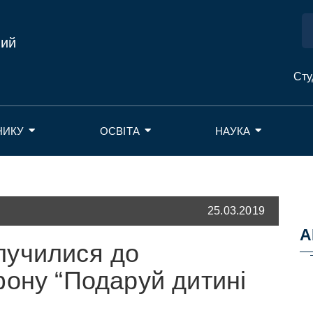
ний
Сту
НИКУ
ОСВІТА
НАУКА
25.03.2019
А
лучилися до
фону “Подаруй дитині