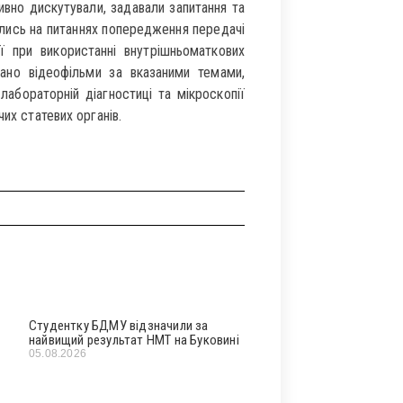
ивно дискутували, задавали запитання та
лись на питаннях попередження передачі
ії при використанні внутрішньоматкових
ано відеофільми за вказаними темами,
бораторній діагностиці та мікроскопії
их статевих органів.
Студентку БДМУ відзначили за
найвищий результат НМТ на Буковині
05.08.2026