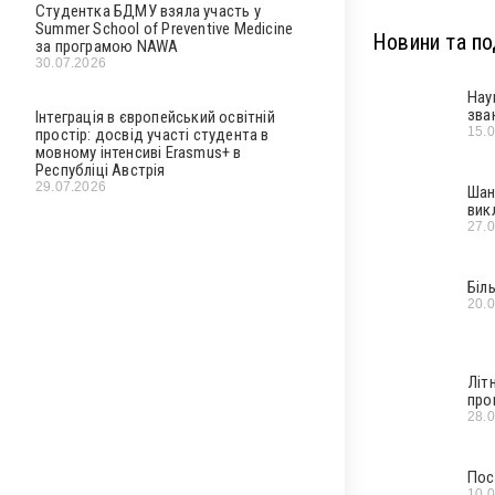
Студентка БДМУ взяла участь у
Summer School of Preventive Medicine
Новини та под
за програмою NAWA
30.07.2026
Нау
зва
Інтеграція в європейський освітній
15.
простір: досвід участі студента в
мовному інтенсиві Erasmus+ в
Республіці Австрія
29.07.2026
Шан
вик
27.
Біл
20.
Літ
про
28.
Пос
10.