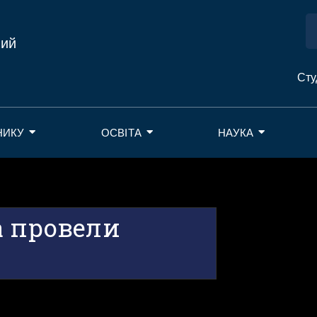
ний
Сту
НИКУ
ОСВІТА
НАУКА
а провели