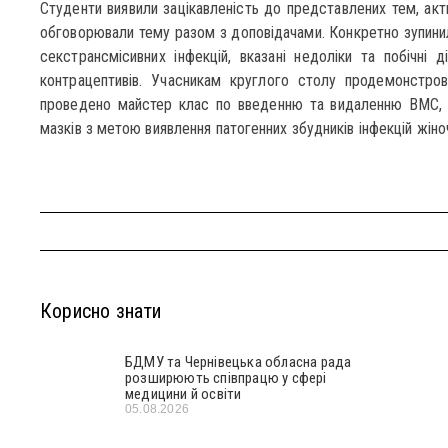
Студенти виявили зацікавленість до представлених тем, акт
обговорювали тему разом з доповідачами. Конкретно зупини
секстрансмісивних інфекцій, вказані недоліки та побічні д
контрацептивів. Учасникам круглого столу продемонстров
проведено майстер клас по введенню та видаленню ВМС, ла
мазків з метою виявлення патогенних збудників інфекцій жіноч
Корисно знати
БДМУ та Чернівецька обласна рада
розширюють співпрацю у сфері
медицини й освіти
05.08.2026