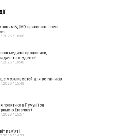
ії
ковцям БДМУ присвоєно вчені
ння
07.2026
16:06
овні медичні працівники,
ладачі та студенти!
07.2026
10:48
ьше можливостей для вступників
07.2026
15:49
ня практика в Румунії за
грамою Erasmus+
07.2026
15:57
віт пам’яті
07.2026
14:32