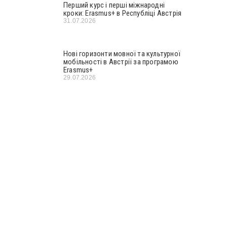
Перший курс і перші міжнародні
кроки: Erasmus+ в Республіці Австрія
31.07.2026
Нові горизонти мовної та культурної
мобільності в Австрії за програмою
Erasmus+
29.07.2026