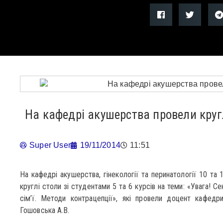
На кафедрі акушерства провели круг
Super User
19/11/2014
11:51
На кафедрі акушерства, гінекології та перинатології 10 та
круглі столи зі студентами 5 та 6 курсів на теми: «Увага! С
сім’ї. Методи контрацепції», які провели доцент кафедр
Гошовська А.В.