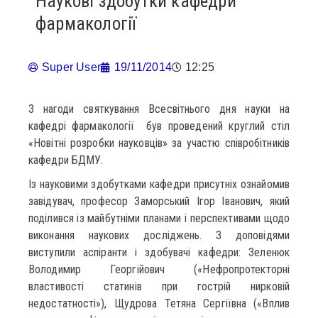
Наукові здобутки кафедри
фармакології
Super User
19/11/2014
12:25
З нагоди святкування Всесвітнього дня науки на
кафедрі фармакології був проведений круглий стіл
«Новітні розробки науковців» за участю співробітників
кафедри БДМУ.
Із науковими здобутками кафедри присутніх ознайомив
завідувач, професор Заморський Ігор Іванович, який
поділився із майбутніми планами і перспективами щодо
виконання наукових досліджень. З доповідями
виступили аспіранти і здобувачі кафедри: Зеленюк
Володимир Георгійович («Нефропротекторні
властивості статинів при гострій нирковій
недостатності»), Щудрова Тетяна Сергіївна («Вплив