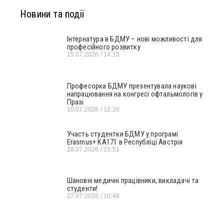
Новини та події
Інтернатура в БДМУ – нові можливості для
професійного розвитку
15.07.2026
14:10
Професорка БДМУ презентувала наукові
напрацювання на конгресі офтальмологів у
Празі
10.07.2026
12:26
Участь студентки БДМУ у програмі
Erasmus+ KA171 в Республіці Австрія
28.07.2026
15:51
Шановні медичні працівники, викладачі та
студенти!
27.07.2026
10:48