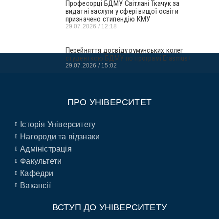
Професорці БДМУ Світлані Ткачук за
видатні заслуги у сфері вищої освіти
призначено стипендію КМУ
29.07.2026
12:18
Перейняття досвіду румунських колег
студенткою БДМУ по програмі Erasmus+
29.07.2026
15:02
ПРО УНІВЕРСИТЕТ
Історія Університету
Нагороди та відзнаки
Адміністрація
Факультети
Кафедри
Вакансії
ВСТУП ДО УНІВЕРСИТЕТУ