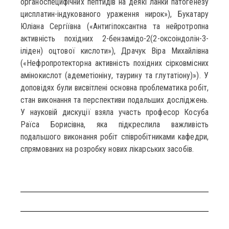
органоспецифічних пептидів на деякі ланки патогенезу
цисплатин-індукованого ураження нирок»), Букатару
Юліана Сергіївна («Антигіпоксантна та нейротропна
активність похідних 2-бензамідо-2(2-оксоіндолін-3-
іліден) оцтової кислоти»), Драчук Віра Михайлівна
(«Нефропротекторна активність похідних сірковмісних
амінокислот (адеметіоніну, таурину та глутатіону)»). У
доповідях були висвітлені основна проблематика робіт,
стан виконання та перспективи подальших досліджень.
У науковій дискуції взяла участь професор Косуба
Раїса Борисівна, яка підкреслила важливість
подальшого виконання робіт співробітниками кафедри,
спрямованих на розробку нових лікарських засобів.