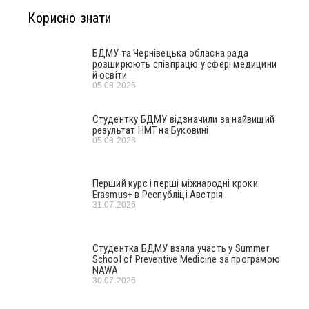
Корисно знати
БДМУ та Чернівецька обласна рада
розширюють співпрацю у сфері медицини
й освіти
05.08.2026
Студентку БДМУ відзначили за найвищий
результат НМТ на Буковині
05.08.2026
Перший курс і перші міжнародні кроки:
Erasmus+ в Республіці Австрія
31.07.2026
Студентка БДМУ взяла участь у Summer
School of Preventive Medicine за програмою
NAWA
30.07.2026